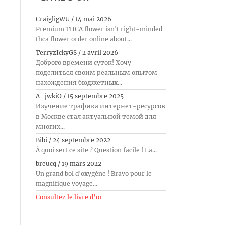
CraigligWU
/
14 mai 2026
Premium THCA flower isn't right-minded
thca flower order online about...
TerryzIckyGS
/
2 avril 2026
Доброго времени суток! Хочу
поделиться своим реальным опытом
нахождения бюджетных...
A_jwkiO
/
15 septembre 2025
Изучение трафика интернет-ресурсов
в Москве стал актуальной темой для
многих...
Bibi
/
24 septembre 2022
À quoi sert ce site ? Question facile ! La...
breucq
/
19 mars 2022
Un grand bol d'oxygène ! Bravo pour le
magnifique voyage...
Consultez le livre d’or