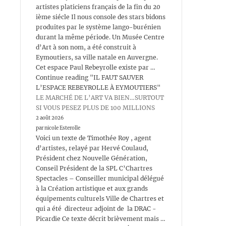
artistes platiciens français de la fin du 20
ième siécle Il nous console des stars bidons
produites par le système lango-burénien
durant la même période. Un Musée Centre
d’Art à son nom, a été construit à
Eymoutiers, sa ville natale en Auvergne.
Cet espace Paul Rebeyrolle existe par …
Continue reading "IL FAUT SAUVER
L’ESPACE REBEYROLLE À EYMOUTIERS"
LE MARCHÉ DE L’ART VA BIEN…SURTOUT
SI VOUS PESEZ PLUS DE 100 MILLIONS
2 août 2026
par nicole Esterolle
Voici un texte de Timothée Roy , agent
d’artistes, relayé par Hervé Coulaud,
Président chez Nouvelle Génération,
Conseil Président de la SPL C’Chartres
Spectacles – Conseiller municipal délégué
à la Création artistique et aux grands
équipements culturels Ville de Chartres et
qui a été directeur adjoint de la DRAC -
Picardie Ce texte décrit brièvement mais …