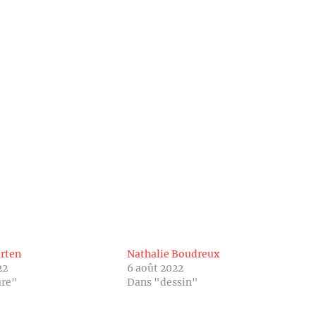
rten
Nathalie Boudreux
22
6 août 2022
ure"
Dans "dessin"