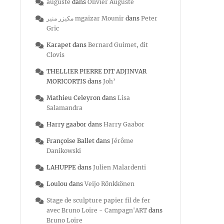
auguste
dans
Olivier Auguste
مكيزر منير mgaizar Mounir
dans
Peter
Gric
Karapet
dans
Bernard Guimet, dit
Clovis
THELLIER PIERRE DIT ADJINVAR
MORICORTIS
dans
Joh’
Mathieu Celeyron
dans
Lisa
Salamandra
Harry gaabor
dans
Harry Gaabor
Françoise Ballet
dans
Jérôme
Danikowski
LAHUPPE
dans
Julien Malardenti
Loulou
dans
Veijo Rönkkönen
Stage de sculpture papier fil de fer
avec Bruno Loire - Campagn'ART
dans
Bruno Loire