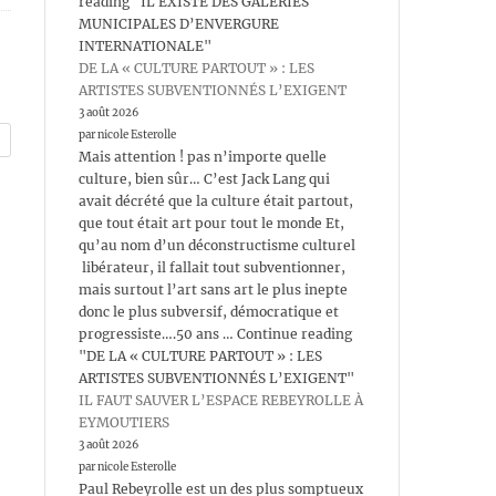
reading "IL EXISTE DES GALERIES
MUNICIPALES D’ENVERGURE
INTERNATIONALE"
DE LA « CULTURE PARTOUT » : LES
ARTISTES SUBVENTIONNÉS L’EXIGENT
3 août 2026
par nicole Esterolle
Mais attention ! pas n’importe quelle
culture, bien sûr… C’est Jack Lang qui
avait décrété que la culture était partout,
que tout était art pour tout le monde Et,
qu’au nom d’un déconstructisme culturel
libérateur, il fallait tout subventionner,
mais surtout l’art sans art le plus inepte
donc le plus subversif, démocratique et
progressiste….50 ans … Continue reading
"DE LA « CULTURE PARTOUT » : LES
ARTISTES SUBVENTIONNÉS L’EXIGENT"
IL FAUT SAUVER L’ESPACE REBEYROLLE À
EYMOUTIERS
3 août 2026
par nicole Esterolle
Paul Rebeyrolle est un des plus somptueux