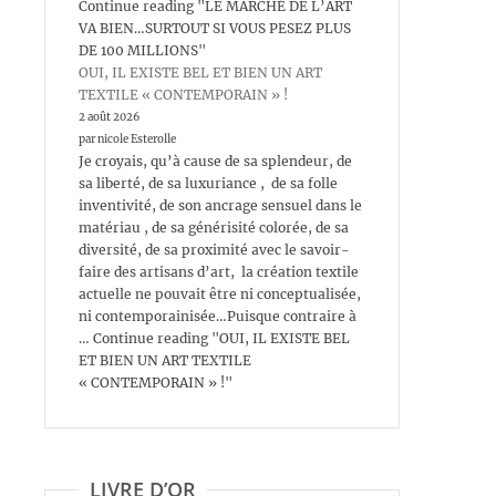
Continue reading "LE MARCHÉ DE L’ART
VA BIEN…SURTOUT SI VOUS PESEZ PLUS
DE 100 MILLIONS"
OUI, IL EXISTE BEL ET BIEN UN ART
TEXTILE « CONTEMPORAIN » !
2 août 2026
par nicole Esterolle
Je croyais, qu’à cause de sa splendeur, de
sa liberté, de sa luxuriance , de sa folle
inventivité, de son ancrage sensuel dans le
matériau , de sa générisité colorée, de sa
diversité, de sa proximité avec le savoir-
faire des artisans d’art, la création textile
actuelle ne pouvait être ni conceptualisée,
ni contemporainisée…Puisque contraire à
… Continue reading "OUI, IL EXISTE BEL
ET BIEN UN ART TEXTILE
« CONTEMPORAIN » !"
LIVRE D’OR