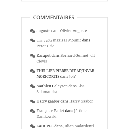
COMMENTAIRES
auguste
dans
Olivier Auguste
مكيزر منير mgaizar Mounir
dans
Peter Gric
Karapet
dans
Bernard Guimet, dit
Clovis
THELLIER PIERRE DIT ADJINVAR
MORICORTIS
dans
Joh’
Mathieu Celeyron
dans
Lisa
Salamandra
Harry gaabor
dans
Harry Gaabor
Françoise Ballet
dans
Jérôme
Danikowski
LAHUPPE
dans
Julien Malardenti