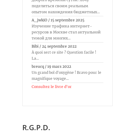
поделиться своим реальным
опытом нахождения бюджетных...
A_jwkiO
/
15 septembre 2025
Изучение трафика интернет-
ресурсов в Москве стал актуальной
темой для многих...
Bibi
/
24 septembre 2022
À quoi sert ce site ? Question facile !
La...
breucq
/
19 mars 2022
Un grand bol d'oxygène ! Bravo pour le
magnifique voyage...
Consultez le livre d’or
R.G.P.D.