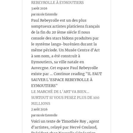
REBEYROLLE À EYMOUTIERS
3 août 2026
par nicole Esterolle
Paul Rebeyrolle est un des plus
somptueux artistes platiciens français
de la fin du 20 ième siécle Il nous
console des stars bidons produites par
le système lango-burénien durant la
même période. Un Musée Centre d’Art
à son nom, a été construit à
Eymoutiers, sa ville natale en
Auvergne. Cet espace Paul Rebeyrolle
existe par … Continue reading "IL FAUT
SAUVER L’ESPACE REBEYROLLE À
EYMOUTIERS"
LE MARCHÉ DE L’ART VA BIEN…
SURTOUT SI VOUS PESEZ PLUS DE 100
MILLIONS
2 août 2026
par nicole Esterolle
Voici un texte de Timothée Roy , agent
d’artistes, relayé par Hervé Coulaud,