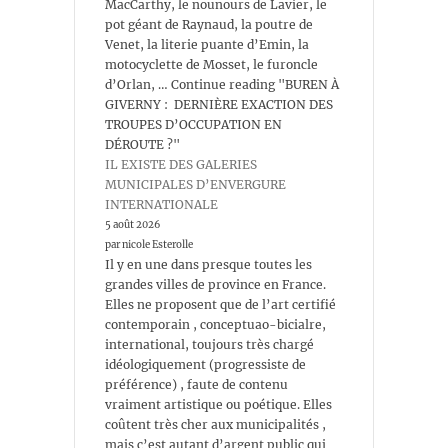
MacCarthy, le nounours de Lavier, le
pot géant de Raynaud, la poutre de
Venet, la literie puante d’Emin, la
motocyclette de Mosset, le furoncle
d’Orlan, … Continue reading "BUREN À
GIVERNY : DERNIÈRE EXACTION DES
TROUPES D’OCCUPATION EN
DÉROUTE ?"
IL EXISTE DES GALERIES
MUNICIPALES D’ENVERGURE
INTERNATIONALE
5 août 2026
par nicole Esterolle
Il y en une dans presque toutes les
grandes villes de province en France.
Elles ne proposent que de l’art certifié
contemporain , conceptuao-bicialre,
international, toujours très chargé
idéologiquement (progressiste de
préférence) , faute de contenu
vraiment artistique ou poétique. Elles
coûtent très cher aux municipalités ,
mais c’est autant d’argent public qui