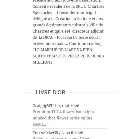
Président chez Nouvelle Génération,
Conseil Président de la SPL C’Chartres
Spectacles – Conseiller municipal
délégué à la Création artistique et aux
grands équipements culturels Ville de
Chartres et qui a été directeur adjoint
de la DRAC -Picardie Ce texte décrit
brièvement mais … Continue reading
"LE MARCHÉ DE L’ART VA BIEN…
SURTOUT SI VOUS PESEZ PLUS DE 100
MILLIONS"
LIVRE D’OR
CraigligWU
/
14 mai 2026
Premium THCA flower isn't right-
minded thca flower order online
about...
TerryzIckyGS
/
2 avril 2026
Доброго времени суток! Хочу