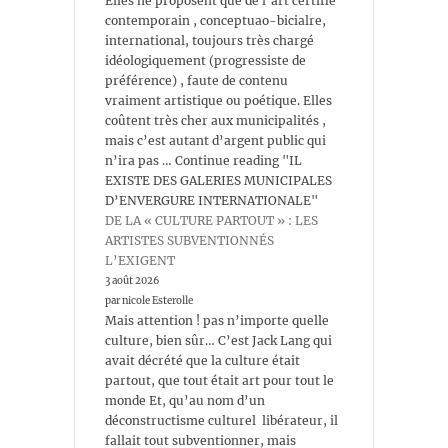
Elles ne proposent que de l’art certifié
contemporain , conceptuao-bicialre,
international, toujours très chargé
idéologiquement (progressiste de
préférence) , faute de contenu
vraiment artistique ou poétique. Elles
coûtent très cher aux municipalités ,
mais c’est autant d’argent public qui
n’ira pas … Continue reading "IL
EXISTE DES GALERIES MUNICIPALES
D’ENVERGURE INTERNATIONALE"
DE LA « CULTURE PARTOUT » : LES
ARTISTES SUBVENTIONNÉS
L’EXIGENT
3 août 2026
par nicole Esterolle
Mais attention ! pas n’importe quelle
culture, bien sûr… C’est Jack Lang qui
avait décrété que la culture était
partout, que tout était art pour tout le
monde Et, qu’au nom d’un
déconstructisme culturel libérateur, il
fallait tout subventionner, mais