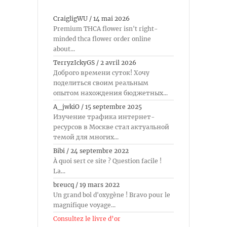
CraigligWU
/
14 mai 2026
Premium THCA flower isn't right-
minded thca flower order online
about...
TerryzIckyGS
/
2 avril 2026
Доброго времени суток! Хочу
поделиться своим реальным
опытом нахождения бюджетных...
A_jwkiO
/
15 septembre 2025
Изучение трафика интернет-
ресурсов в Москве стал актуальной
темой для многих...
Bibi
/
24 septembre 2022
À quoi sert ce site ? Question facile !
La...
breucq
/
19 mars 2022
Un grand bol d'oxygène ! Bravo pour le
magnifique voyage...
Consultez le livre d’or