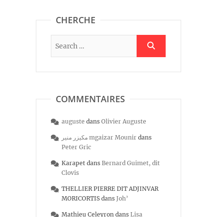
CHERCHE
COMMENTAIRES
auguste
dans
Olivier Auguste
مكيزر منير mgaizar Mounir
dans
Peter Gric
Karapet
dans
Bernard Guimet, dit
Clovis
THELLIER PIERRE DIT ADJINVAR
MORICORTIS
dans
Joh’
Mathieu Celeyron
dans
Lisa