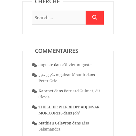
CHERCHE
COMMENTAIRES
auguste
dans
Olivier Auguste
مكيزر منير mgaizar Mounir
dans
Peter Gric
Karapet
dans
Bernard Guimet, dit
Clovis
THELLIER PIERRE DIT ADJINVAR
MORICORTIS
dans
Joh’
Mathieu Celeyron
dans
Lisa
Salamandra