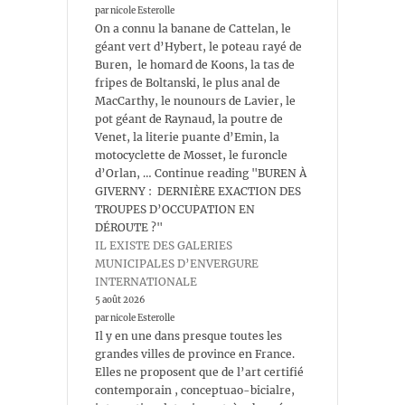
par nicole Esterolle
On a connu la banane de Cattelan, le
géant vert d’Hybert, le poteau rayé de
Buren, le homard de Koons, la tas de
fripes de Boltanski, le plus anal de
MacCarthy, le nounours de Lavier, le
pot géant de Raynaud, la poutre de
Venet, la literie puante d’Emin, la
motocyclette de Mosset, le furoncle
d’Orlan, … Continue reading "BUREN À
GIVERNY : DERNIÈRE EXACTION DES
TROUPES D’OCCUPATION EN
DÉROUTE ?"
IL EXISTE DES GALERIES
MUNICIPALES D’ENVERGURE
INTERNATIONALE
5 août 2026
par nicole Esterolle
Il y en une dans presque toutes les
grandes villes de province en France.
Elles ne proposent que de l’art certifié
contemporain , conceptuao-bicialre,