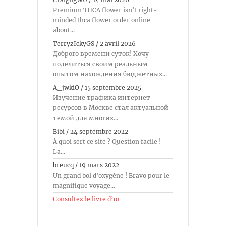
Premium THCA flower isn't right-
minded thca flower order online
about...
TerryzIckyGS
/
2 avril 2026
Доброго времени суток! Хочу
поделиться своим реальным
опытом нахождения бюджетных...
A_jwkiO
/
15 septembre 2025
Изучение трафика интернет-
ресурсов в Москве стал актуальной
темой для многих...
Bibi
/
24 septembre 2022
À quoi sert ce site ? Question facile !
La...
breucq
/
19 mars 2022
Un grand bol d'oxygène ! Bravo pour le
magnifique voyage...
Consultez le livre d’or