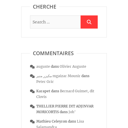
CHERCHE
COMMENTAIRES
auguste
dans
Olivier Auguste
مكيزر منير mgaizar Mounir
dans
Peter Gric
Karapet
dans
Bernard Guimet, dit
Clovis
THELLIER PIERRE DIT ADJINVAR
MORICORTIS
dans
Joh’
Mathieu Celeyron
dans
Lisa
Salamandra