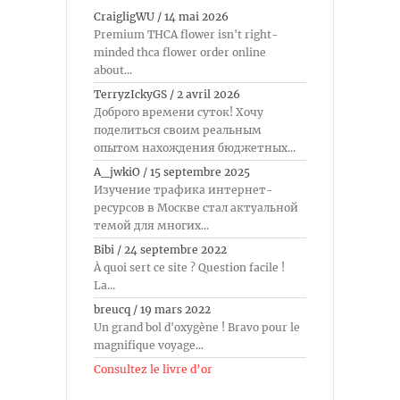
CraigligWU
/
14 mai 2026
Premium THCA flower isn't right-
minded thca flower order online
about...
TerryzIckyGS
/
2 avril 2026
Доброго времени суток! Хочу
поделиться своим реальным
опытом нахождения бюджетных...
A_jwkiO
/
15 septembre 2025
Изучение трафика интернет-
ресурсов в Москве стал актуальной
темой для многих...
Bibi
/
24 septembre 2022
À quoi sert ce site ? Question facile !
La...
breucq
/
19 mars 2022
Un grand bol d'oxygène ! Bravo pour le
magnifique voyage...
Consultez le livre d’or