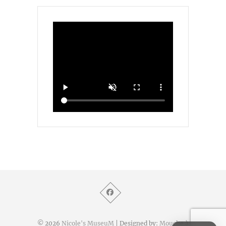
© 2026
Nicole's MuseuM
| Designed by:
Mouche à