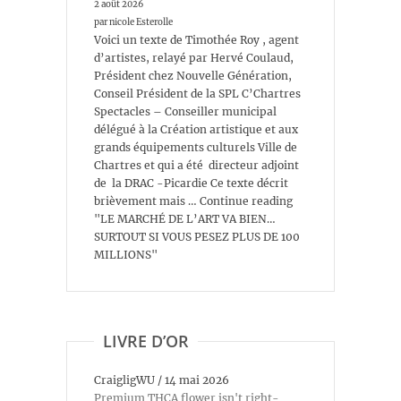
2 août 2026
par nicole Esterolle
Voici un texte de Timothée Roy , agent
d’artistes, relayé par Hervé Coulaud,
Président chez Nouvelle Génération,
Conseil Président de la SPL C’Chartres
Spectacles – Conseiller municipal
délégué à la Création artistique et aux
grands équipements culturels Ville de
Chartres et qui a été directeur adjoint
de la DRAC -Picardie Ce texte décrit
brièvement mais … Continue reading
"LE MARCHÉ DE L’ART VA BIEN…
SURTOUT SI VOUS PESEZ PLUS DE 100
MILLIONS"
LIVRE D’OR
CraigligWU
/
14 mai 2026
Premium THCA flower isn't right-