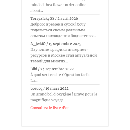
minded thca flower order online
about...
TerryzIckyGS
/
2 avril 2026
Доброго времени суток! Хочу
поделиться своим реальным
опытом нахождения бюджетных...
A_jwkiO
/
15 septembre 2025
Изучение трафика интернет-
ресурсов в Москве стал актуальной
темой для многих...
Bibi
/
24 septembre 2022
À quoi sert ce site ? Question facile !
La...
breucq
/
19 mars 2022
Un grand bol d'oxygène ! Bravo pour le
magnifique voyage...
Consultez le livre d’or