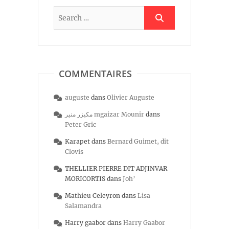
COMMENTAIRES
auguste
dans
Olivier Auguste
مكيزر منير mgaizar Mounir
dans
Peter Gric
Karapet
dans
Bernard Guimet, dit
Clovis
THELLIER PIERRE DIT ADJINVAR
MORICORTIS
dans
Joh’
Mathieu Celeyron
dans
Lisa
Salamandra
Harry gaabor
dans
Harry Gaabor