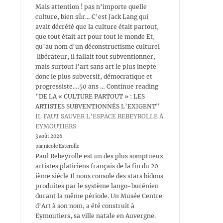
Mais attention ! pas n’importe quelle
culture, bien sûr… C’est Jack Lang qui
avait décrété que la culture était partout,
que tout était art pour tout le monde Et,
qu’au nom d’un déconstructisme culturel
libérateur, il fallait tout subventionner,
mais surtout l’art sans art le plus inepte
donc le plus subversif, démocratique et
progressiste….50 ans … Continue reading
"DE LA « CULTURE PARTOUT » : LES
ARTISTES SUBVENTIONNÉS L’EXIGENT"
IL FAUT SAUVER L’ESPACE REBEYROLLE À
EYMOUTIERS
3 août 2026
par nicole Esterolle
Paul Rebeyrolle est un des plus somptueux
artistes platiciens français de la fin du 20
ième siécle Il nous console des stars bidons
produites par le système lango-burénien
durant la même période. Un Musée Centre
d’Art à son nom, a été construit à
Eymoutiers, sa ville natale en Auvergne.