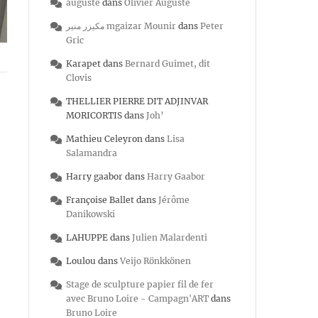
auguste
dans
Olivier Auguste
مكيزر منير mgaizar Mounir
dans
Peter
Gric
Karapet
dans
Bernard Guimet, dit
Clovis
THELLIER PIERRE DIT ADJINVAR
MORICORTIS
dans
Joh’
Mathieu Celeyron
dans
Lisa
Salamandra
Harry gaabor
dans
Harry Gaabor
Françoise Ballet
dans
Jérôme
Danikowski
LAHUPPE
dans
Julien Malardenti
Loulou
dans
Veijo Rönkkönen
Stage de sculpture papier fil de fer
avec Bruno Loire - Campagn'ART
dans
Bruno Loire