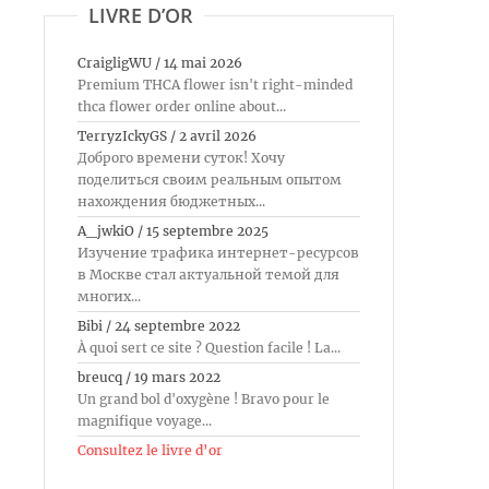
LIVRE D’OR
CraigligWU
/
14 mai 2026
Premium THCA flower isn't right-minded
thca flower order online about...
TerryzIckyGS
/
2 avril 2026
Доброго времени суток! Хочу
поделиться своим реальным опытом
нахождения бюджетных...
A_jwkiO
/
15 septembre 2025
Изучение трафика интернет-ресурсов
в Москве стал актуальной темой для
многих...
Bibi
/
24 septembre 2022
À quoi sert ce site ? Question facile ! La...
breucq
/
19 mars 2022
Un grand bol d'oxygène ! Bravo pour le
magnifique voyage...
Consultez le livre d’or