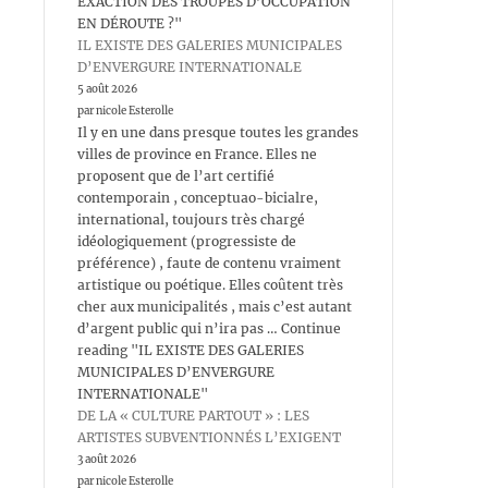
EXACTION DES TROUPES D’OCCUPATION
EN DÉROUTE ?"
IL EXISTE DES GALERIES MUNICIPALES
D’ENVERGURE INTERNATIONALE
5 août 2026
par nicole Esterolle
Il y en une dans presque toutes les grandes
villes de province en France. Elles ne
proposent que de l’art certifié
contemporain , conceptuao-bicialre,
international, toujours très chargé
idéologiquement (progressiste de
préférence) , faute de contenu vraiment
artistique ou poétique. Elles coûtent très
cher aux municipalités , mais c’est autant
d’argent public qui n’ira pas … Continue
reading "IL EXISTE DES GALERIES
MUNICIPALES D’ENVERGURE
INTERNATIONALE"
DE LA « CULTURE PARTOUT » : LES
ARTISTES SUBVENTIONNÉS L’EXIGENT
3 août 2026
par nicole Esterolle