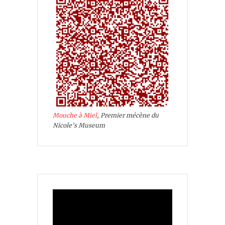
Mouche à Miel
, Premier mécène du
Nicole's Museum