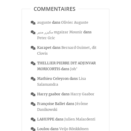
COMMENTAIRES
auguste
dans
Olivier Auguste
مكيزر منير mgaizar Mounir
dans
Peter Gric
Karapet
dans
Bernard Guimet, dit
Clovis
THELLIER PIERRE DIT ADJINVAR
MORICORTIS
dans
Joh’
Mathieu Celeyron
dans
Lisa
Salamandra
Harry gaabor
dans
Harry Gaabor
Françoise Ballet
dans
Jérôme
Danikowski
LAHUPPE
dans
Julien Malardenti
Loulou
dans
Veijo Rönkkönen