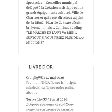
Spectacles – Conseiller municipal
délégué à la Création artistique et aux
grands équipements culturels Ville de
Chartres et qui a été directeur adjoint
de la DRAC -Picardie Ce texte décrit
brièvement mais … Continue reading
"LE MARCHÉ DE L’ART VA BIEN…
SURTOUT SI VOUS PESEZ PLUS DE 100
MILLIONS"
LIVRE D’OR
CraigligWU
/
14 mai 2026
Premium THCA flower isn't right-
minded thca flower order online
about...
TerryzIckyGS
/
2 avril 2026
Доброго времени суток! Хочу
поделиться своим реальным