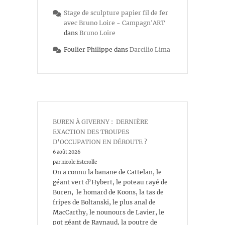
Stage de sculpture papier fil de fer
avec Bruno Loire - Campagn'ART
dans
Bruno Loire
Foulier Philippe
dans
Darcilio Lima
BUREN À GIVERNY : DERNIÈRE
EXACTION DES TROUPES
D’OCCUPATION EN DÉROUTE ?
6 août 2026
par nicole Esterolle
On a connu la banane de Cattelan, le
géant vert d’Hybert, le poteau rayé de
Buren, le homard de Koons, la tas de
fripes de Boltanski, le plus anal de
MacCarthy, le nounours de Lavier, le
pot géant de Raynaud, la poutre de