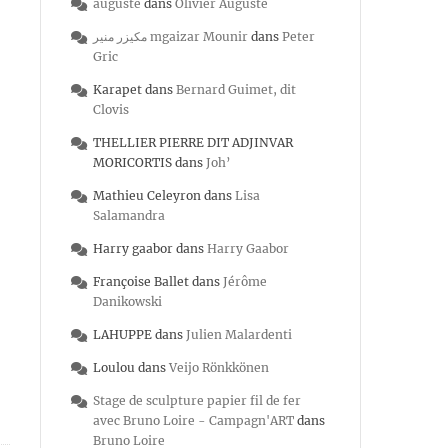
auguste
dans
Olivier Auguste
مكيزر منير mgaizar Mounir
dans
Peter
Gric
Karapet
dans
Bernard Guimet, dit
Clovis
THELLIER PIERRE DIT ADJINVAR
MORICORTIS
dans
Joh’
Mathieu Celeyron
dans
Lisa
Salamandra
Harry gaabor
dans
Harry Gaabor
Françoise Ballet
dans
Jérôme
Danikowski
LAHUPPE
dans
Julien Malardenti
Loulou
dans
Veijo Rönkkönen
Stage de sculpture papier fil de fer
avec Bruno Loire - Campagn'ART
dans
Bruno Loire