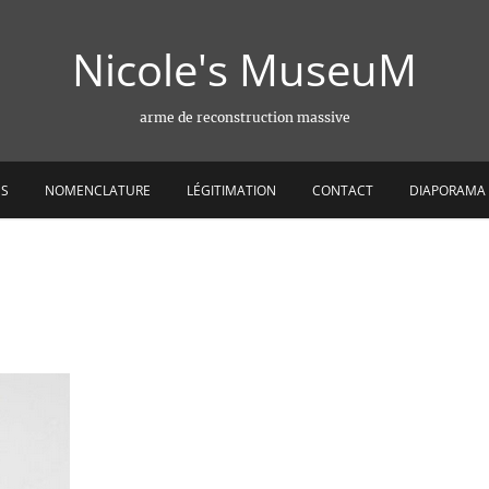
Nicole's MuseuM
arme de reconstruction massive
ES
NOMENCLATURE
LÉGITIMATION
CONTACT
DIAPORAMA