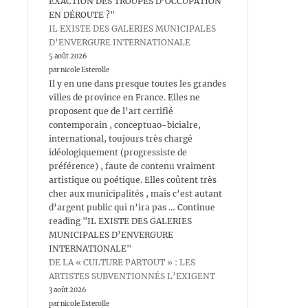
EXACTION DES TROUPES D’OCCUPATION
EN DÉROUTE ?"
IL EXISTE DES GALERIES MUNICIPALES
D’ENVERGURE INTERNATIONALE
5 août 2026
par nicole Esterolle
Il y en une dans presque toutes les grandes
villes de province en France. Elles ne
proposent que de l’art certifié
contemporain , conceptuao-bicialre,
international, toujours très chargé
idéologiquement (progressiste de
préférence) , faute de contenu vraiment
artistique ou poétique. Elles coûtent très
cher aux municipalités , mais c’est autant
d’argent public qui n’ira pas … Continue
reading "IL EXISTE DES GALERIES
MUNICIPALES D’ENVERGURE
INTERNATIONALE"
DE LA « CULTURE PARTOUT » : LES
ARTISTES SUBVENTIONNÉS L’EXIGENT
3 août 2026
par nicole Esterolle