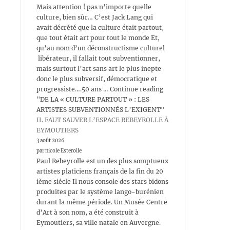
Mais attention ! pas n’importe quelle
culture, bien sûr… C’est Jack Lang qui
avait décrété que la culture était partout,
que tout était art pour tout le monde Et,
qu’au nom d’un déconstructisme culturel
libérateur, il fallait tout subventionner,
mais surtout l’art sans art le plus inepte
donc le plus subversif, démocratique et
progressiste….50 ans … Continue reading
"DE LA « CULTURE PARTOUT » : LES
ARTISTES SUBVENTIONNÉS L’EXIGENT"
IL FAUT SAUVER L’ESPACE REBEYROLLE À
EYMOUTIERS
3 août 2026
par nicole Esterolle
Paul Rebeyrolle est un des plus somptueux
artistes platiciens français de la fin du 20
ième siécle Il nous console des stars bidons
produites par le système lango-burénien
durant la même période. Un Musée Centre
d’Art à son nom, a été construit à
Eymoutiers, sa ville natale en Auvergne.