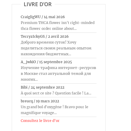
LIVRE D’OR
CraigligWU
/
14 mai 2026
Premium THCA flower isn't right-minded
thca flower order online about...
TerryzIckyGS
/
2 avril 2026
Доброго времени суток! Хочу
поделиться своим реальным опытом
нахождения бюджетных...
A_jwkiO
/
15 septembre 2025
Изучение трафика интернет-ресурсов
в Москве стал актуальной темой для
многих...
Bibi
/
24 septembre 2022
À quoi sert ce site ? Question facile ! La...
breucq
/
19 mars 2022
Un grand bol d'oxygène ! Bravo pour le
magnifique voyage...
Consultez le livre d’or