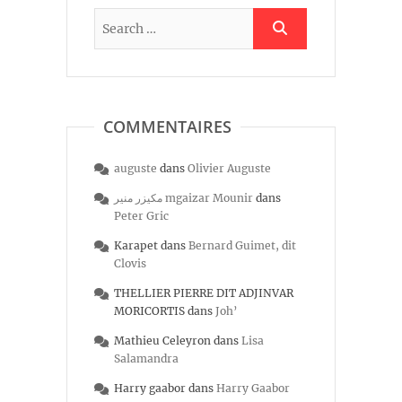
COMMENTAIRES
auguste
dans
Olivier Auguste
مكيزر منير mgaizar Mounir
dans
Peter Gric
Karapet
dans
Bernard Guimet, dit
Clovis
THELLIER PIERRE DIT ADJINVAR
MORICORTIS
dans
Joh’
Mathieu Celeyron
dans
Lisa
Salamandra
Harry gaabor
dans
Harry Gaabor