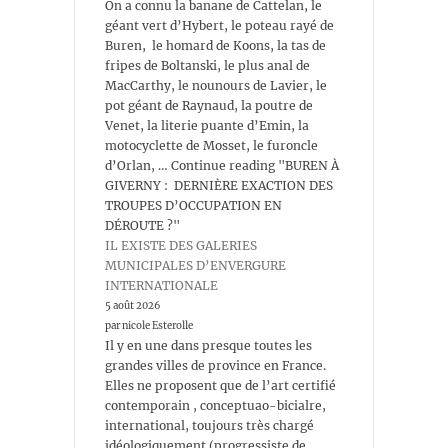
On a connu la banane de Cattelan, le
géant vert d’Hybert, le poteau rayé de
Buren, le homard de Koons, la tas de
fripes de Boltanski, le plus anal de
MacCarthy, le nounours de Lavier, le
pot géant de Raynaud, la poutre de
Venet, la literie puante d’Emin, la
motocyclette de Mosset, le furoncle
d’Orlan, … Continue reading "BUREN À
GIVERNY : DERNIÈRE EXACTION DES
TROUPES D’OCCUPATION EN
DÉROUTE ?"
IL EXISTE DES GALERIES
MUNICIPALES D’ENVERGURE
INTERNATIONALE
5 août 2026
par nicole Esterolle
Il y en une dans presque toutes les
grandes villes de province en France.
Elles ne proposent que de l’art certifié
contemporain , conceptuao-bicialre,
international, toujours très chargé
idéologiquement (progressiste de