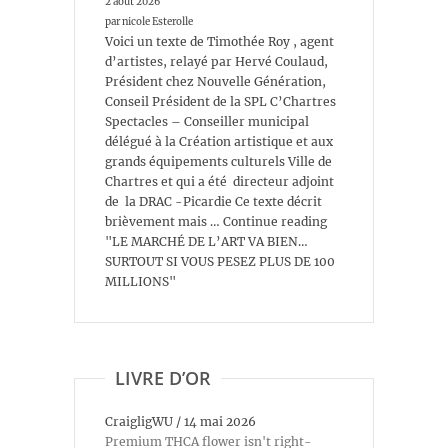
2 août 2026
par nicole Esterolle
Voici un texte de Timothée Roy , agent
d’artistes, relayé par Hervé Coulaud,
Président chez Nouvelle Génération,
Conseil Président de la SPL C’Chartres
Spectacles – Conseiller municipal
délégué à la Création artistique et aux
grands équipements culturels Ville de
Chartres et qui a été directeur adjoint
de la DRAC -Picardie Ce texte décrit
brièvement mais … Continue reading
"LE MARCHÉ DE L’ART VA BIEN…
SURTOUT SI VOUS PESEZ PLUS DE 100
MILLIONS"
LIVRE D’OR
CraigligWU
/
14 mai 2026
Premium THCA flower isn't right-