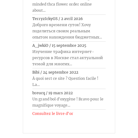
minded thca flower order online
about...
TerryzIckyGS
/
2 avril 2026
Доброго времени суток! Хочу
поделиться своим реальным
опытом нахождения бюджетных...
A_jwkiO
/
15 septembre 2025
Изучение трафика интернет-
ресурсов в Москве стал актуальной
темой для многих...
Bibi
/
24 septembre 2022
À quoi sert ce site ? Question facile !
La...
breucq
/
19 mars 2022
Un grand bol d'oxygène ! Bravo pour le
magnifique voyage...
Consultez le livre d’or