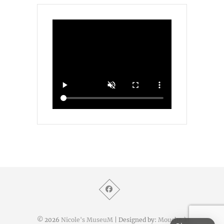
© 2026
Nicole's MuseuM
| Designed by:
Mouche à