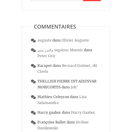
COMMENTAIRES
auguste
dans
Olivier Auguste
مكيزر منير mgaizar Mounir
dans
Peter Gric
Karapet
dans
Bernard Guimet, dit
Clovis
THELLIER PIERRE DIT ADJINVAR
MORICORTIS
dans
Joh’
Mathieu Celeyron
dans
Lisa
Salamandra
Harry gaabor
dans
Harry Gaabor
Françoise Ballet
dans
Jérôme
Danikowski