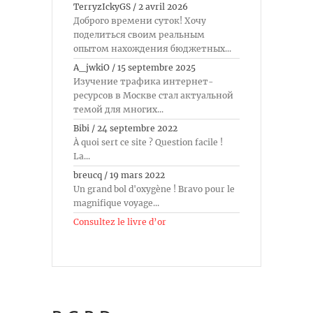
TerryzIckyGS
/
2 avril 2026
Доброго времени суток! Хочу
поделиться своим реальным
опытом нахождения бюджетных...
A_jwkiO
/
15 septembre 2025
Изучение трафика интернет-
ресурсов в Москве стал актуальной
темой для многих...
Bibi
/
24 septembre 2022
À quoi sert ce site ? Question facile !
La...
breucq
/
19 mars 2022
Un grand bol d'oxygène ! Bravo pour le
magnifique voyage...
Consultez le livre d’or