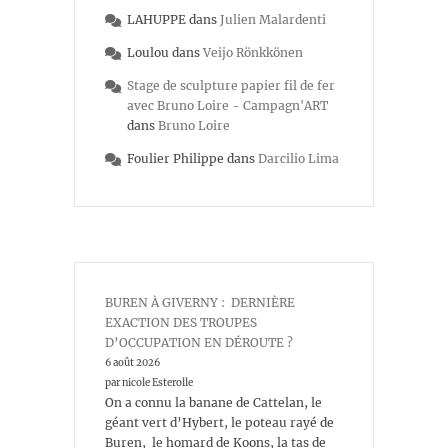
LAHUPPE
dans
Julien Malardenti
Loulou
dans
Veijo Rönkkönen
Stage de sculpture papier fil de fer
avec Bruno Loire - Campagn'ART
dans
Bruno Loire
Foulier Philippe
dans
Darcilio Lima
BUREN À GIVERNY : DERNIÈRE
EXACTION DES TROUPES
D’OCCUPATION EN DÉROUTE ?
6 août 2026
par nicole Esterolle
On a connu la banane de Cattelan, le
géant vert d’Hybert, le poteau rayé de
Buren, le homard de Koons, la tas de