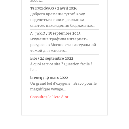
about...
TerryzIckyGS
/
2 avril 2026
Доброго времени суток! Хочу
поделиться своим реальным
опытом нахождения бюджетных...
A_jwkiO
/
15 septembre 2025
Изучение трафика интернет-
ресурсов в Москве стал актуальной
темой для многих...
Bibi
/
24 septembre 2022
À quoi sert ce site ? Question facile !
La...
breucq
/
19 mars 2022
Un grand bol d'oxygène ! Bravo pour le
magnifique voyage...
Consultez le livre d’or