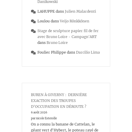
Danikowski
LAHUPPE
dans
Julien Malardenti
Loulou
dans
Veijo Rönkkönen
Stage de sculpture papier fil de fer
avec Bruno Loire - Campagn'ART
dans
Bruno Loire
Foulier Philippe
dans
Darcilio Lima
BUREN À GIVERNY : DERNIÈRE
EXACTION DES TROUPES
D’OCCUPATION EN DÉROUTE ?
6 août 2026
par nicole Esterolle
On a connu la banane de Cattelan, le
géant vert d’Hybert, le poteau rayé de