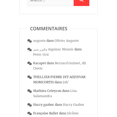
COMMENTAIRES
auguste
dans
Olivier Auguste
مكيزر منير mgaizar Mounir
dans
Peter Gric
Karapet
dans
Bernard Guimet, dit
Clovis
THELLIER PIERRE DIT ADJINVAR
MORICORTIS
dans
Joh’
Mathieu Celeyron
dans
Lisa
Salamandra
Harry gaabor
dans
Harry Gaabor
Françoise Ballet
dans
Jérôme