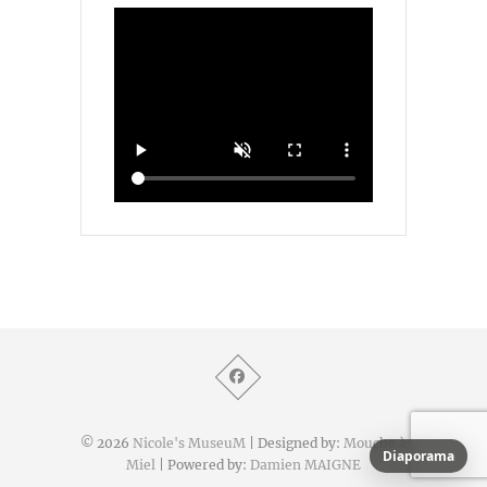
© 2026
Nicole's MuseuM
| Designed by:
Mouche à
Diaporama
Miel
| Powered by:
Damien MAIGNE