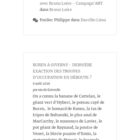
avec Bruno Loire - Campagn'ART
dans
Bruno Loire
Foulier Philippe
dans
Darcilio Lima
BUREN À GIVERNY : DERNIÈRE
EXACTION DES TROUPES
D’OCCUPATION EN DÉROUTE ?
6 août 2026
par nicole Esterolle
On a connu la banane de Cattelan, le
géant vert d’Hybert, le poteau rayé de
Buren, le homard de Koons, la tas de
fripes de Boltanski, le plus anal de
MacCarthy, le nounours de Lavier, le
pot géant de Raynaud, la poutre de
Venet, la literie puante d’Emin, la
motocyclette de Mosset, le furoncle