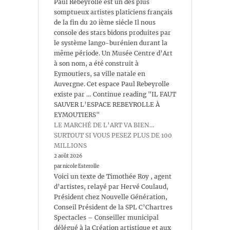
Paul Rebeyrolle est un des plus
somptueux artistes platiciens français
de la fin du 20 ième siécle Il nous
console des stars bidons produites par
le système lango-burénien durant la
même période. Un Musée Centre d’Art
à son nom, a été construit à
Eymoutiers, sa ville natale en
Auvergne. Cet espace Paul Rebeyrolle
existe par … Continue reading "IL FAUT
SAUVER L’ESPACE REBEYROLLE À
EYMOUTIERS"
LE MARCHÉ DE L’ART VA BIEN…
SURTOUT SI VOUS PESEZ PLUS DE 100
MILLIONS
2 août 2026
par nicole Esterolle
Voici un texte de Timothée Roy , agent
d’artistes, relayé par Hervé Coulaud,
Président chez Nouvelle Génération,
Conseil Président de la SPL C’Chartres
Spectacles – Conseiller municipal
délégué à la Création artistique et aux