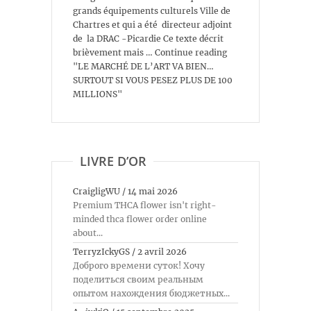
grands équipements culturels Ville de
Chartres et qui a été directeur adjoint
de la DRAC -Picardie Ce texte décrit
brièvement mais … Continue reading
"LE MARCHÉ DE L’ART VA BIEN…
SURTOUT SI VOUS PESEZ PLUS DE 100
MILLIONS"
LIVRE D’OR
CraigligWU
/
14 mai 2026
Premium THCA flower isn't right-
minded thca flower order online
about...
TerryzIckyGS
/
2 avril 2026
Доброго времени суток! Хочу
поделиться своим реальным
опытом нахождения бюджетных...