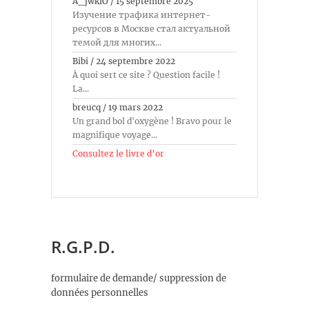
A_jwkiO
/
15 septembre 2025
Изучение трафика интернет-
ресурсов в Москве стал актуальной
темой для многих...
Bibi
/
24 septembre 2022
À quoi sert ce site ? Question facile !
La...
breucq
/
19 mars 2022
Un grand bol d'oxygène ! Bravo pour le
magnifique voyage...
Consultez le livre d’or
R.G.P.D.
formulaire de demande/ suppression de
données personnelles