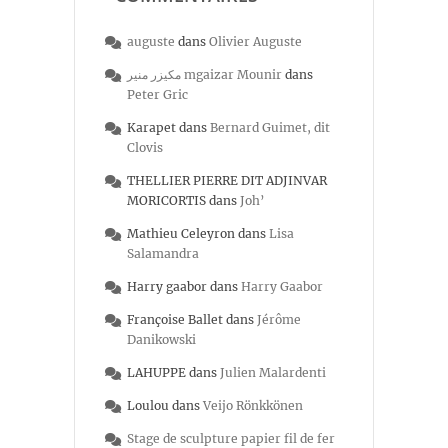
auguste
dans
Olivier Auguste
مكيزر منير mgaizar Mounir
dans
Peter Gric
Karapet
dans
Bernard Guimet, dit
Clovis
THELLIER PIERRE DIT ADJINVAR
MORICORTIS
dans
Joh’
Mathieu Celeyron
dans
Lisa
Salamandra
Harry gaabor
dans
Harry Gaabor
Françoise Ballet
dans
Jérôme
Danikowski
LAHUPPE
dans
Julien Malardenti
Loulou
dans
Veijo Rönkkönen
Stage de sculpture papier fil de fer