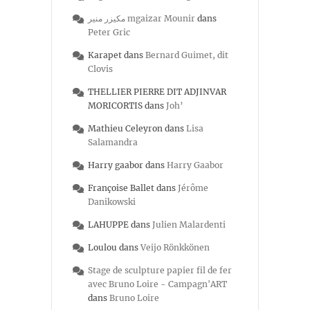
مكيزر منير mgaizar Mounir
dans
Peter Gric
Karapet
dans
Bernard Guimet, dit
Clovis
THELLIER PIERRE DIT ADJINVAR
MORICORTIS
dans
Joh’
Mathieu Celeyron
dans
Lisa
Salamandra
Harry gaabor
dans
Harry Gaabor
Françoise Ballet
dans
Jérôme
Danikowski
LAHUPPE
dans
Julien Malardenti
Loulou
dans
Veijo Rönkkönen
Stage de sculpture papier fil de fer
avec Bruno Loire - Campagn'ART
dans
Bruno Loire