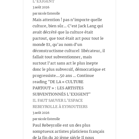
L’EXIGENT
3 août 2026
par nicole Esterolle
Mais attention ! pas n’importe quelle
culture, bien sûr… C’est Jack Lang qui
avait décrété que la culture était
partout, que tout était art pour tout le
monde Et, qu’au nom d’un
déconstructisme culturel libérateur, il
fallait tout subventionner, mais
surtout l’art sans art le plus inepte
donc le plus subversif, démocratique et
progressiste….50 ans … Continue
reading "DE LA « CULTURE
PARTOUT » : LES ARTISTES
SUBVENTIONNÉS L’EXIGENT"
IL FAUT SAUVER L’ESPACE
REBEYROLLE À EYMOUTIERS
3 août 2026
par nicole Esterolle
Paul Rebeyrolle est un des plus
somptueux artistes platiciens français
de la fin du 20 ième siécle Il nous