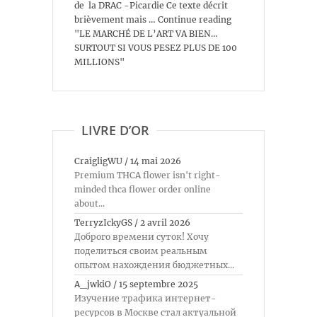
de la DRAC -Picardie Ce texte décrit
brièvement mais … Continue reading
"LE MARCHÉ DE L’ART VA BIEN…
SURTOUT SI VOUS PESEZ PLUS DE 100
MILLIONS"
LIVRE D’OR
CraigligWU
/
14 mai 2026
Premium THCA flower isn't right-
minded thca flower order online
about...
TerryzIckyGS
/
2 avril 2026
Доброго времени суток! Хочу
поделиться своим реальным
опытом нахождения бюджетных...
A_jwkiO
/
15 septembre 2025
Изучение трафика интернет-
ресурсов в Москве стал актуальной