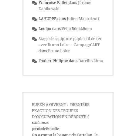
Françoise Ballet
dans
Jérôme
Danikowski
LAHUPPE
dans
Julien Malardenti
Loulou
dans
Veijo Rönkkönen
Stage de sculpture papier fil de fer
avec Bruno Loire - Campagn'ART
dans
Bruno Loire
Foulier Philippe
dans
Darcilio Lima
BUREN À GIVERNY : DERNIÈRE
EXACTION DES TROUPES
D’OCCUPATION EN DÉROUTE ?
6 août 2026
par nicole Esterolle
On a connu la banane de Cattelan, le