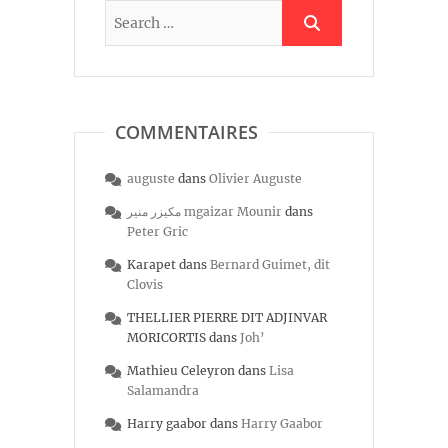
COMMENTAIRES
auguste
dans
Olivier Auguste
مكيزر منير mgaizar Mounir
dans
Peter Gric
Karapet
dans
Bernard Guimet, dit
Clovis
THELLIER PIERRE DIT ADJINVAR
MORICORTIS
dans
Joh’
Mathieu Celeyron
dans
Lisa
Salamandra
Harry gaabor
dans
Harry Gaabor