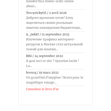
minded thca flower order online
about...
TerryzIckyGS
/
2 avril 2026
Доброго времени суток! Хочу
поделиться своим реальным
опытом нахождения бюджетных...
A_jwkiO
/
15 septembre 2025
Изучение трафика интернет-
ресурсов в Москве стал актуальной
темой для многих...
Bibi
/
24 septembre 2022
À quoi sert ce site ? Question facile !
La...
breucq
/
19 mars 2022
Un grand bol d'oxygène ! Bravo pour le
magnifique voyage...
Consultez le livre d’or