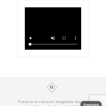
© 2026
Nicole's MuseuM
| Designed by:
Mouche à
Diaporama