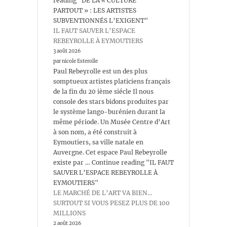
reading "DE LA « CULTURE
PARTOUT » : LES ARTISTES
SUBVENTIONNÉS L’EXIGENT"
IL FAUT SAUVER L’ESPACE
REBEYROLLE À EYMOUTIERS
3 août 2026
par nicole Esterolle
Paul Rebeyrolle est un des plus
somptueux artistes platiciens français
de la fin du 20 ième siécle Il nous
console des stars bidons produites par
le système lango-burénien durant la
même période. Un Musée Centre d’Art
à son nom, a été construit à
Eymoutiers, sa ville natale en
Auvergne. Cet espace Paul Rebeyrolle
existe par … Continue reading "IL FAUT
SAUVER L’ESPACE REBEYROLLE À
EYMOUTIERS"
LE MARCHÉ DE L’ART VA BIEN…
SURTOUT SI VOUS PESEZ PLUS DE 100
MILLIONS
2 août 2026