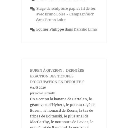
Stage de sculpture papier fil de fer
avec Bruno Loire - Campagn'ART
dans
Bruno Loire
Foulier Philippe
dans
Darcilio Lima
BUREN À GIVERNY : DERNIÈRE
EXACTION DES TROUPES
D’OCCUPATION EN DÉROUTE ?
6 août 2026
par nicole Esterolle
On a connu la banane de Cattelan, le
géant vert d’Hybert, le poteau rayé de
Buren, le homard de Koons, la tas de
fripes de Boltanski, le plus anal de
MacCarthy, le nounours de Lavier, le
pot géant de Raynaud, la poutre de