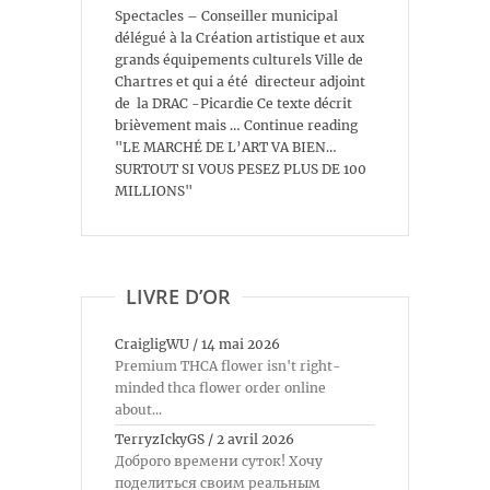
Spectacles – Conseiller municipal
délégué à la Création artistique et aux
grands équipements culturels Ville de
Chartres et qui a été directeur adjoint
de la DRAC -Picardie Ce texte décrit
brièvement mais … Continue reading
"LE MARCHÉ DE L’ART VA BIEN…
SURTOUT SI VOUS PESEZ PLUS DE 100
MILLIONS"
LIVRE D’OR
CraigligWU
/
14 mai 2026
Premium THCA flower isn't right-
minded thca flower order online
about...
TerryzIckyGS
/
2 avril 2026
Доброго времени суток! Хочу
поделиться своим реальным