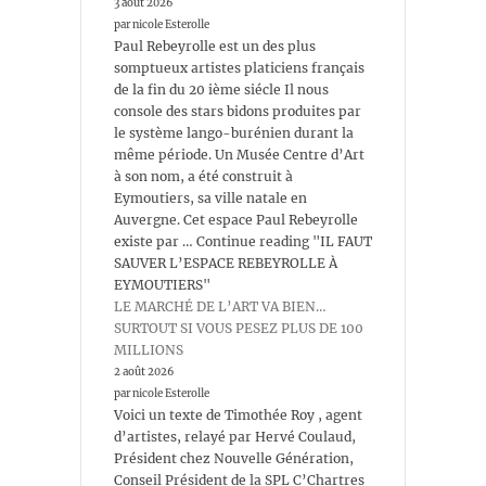
3 août 2026
par nicole Esterolle
Paul Rebeyrolle est un des plus
somptueux artistes platiciens français
de la fin du 20 ième siécle Il nous
console des stars bidons produites par
le système lango-burénien durant la
même période. Un Musée Centre d’Art
à son nom, a été construit à
Eymoutiers, sa ville natale en
Auvergne. Cet espace Paul Rebeyrolle
existe par … Continue reading "IL FAUT
SAUVER L’ESPACE REBEYROLLE À
EYMOUTIERS"
LE MARCHÉ DE L’ART VA BIEN…
SURTOUT SI VOUS PESEZ PLUS DE 100
MILLIONS
2 août 2026
par nicole Esterolle
Voici un texte de Timothée Roy , agent
d’artistes, relayé par Hervé Coulaud,
Président chez Nouvelle Génération,
Conseil Président de la SPL C’Chartres