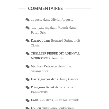
COMMENTAIRES
auguste
dans
Olivier Auguste
مكيزر منير mgaizar Mounir
dans
Peter Gric
Karapet
dans
Bernard Guimet, dit
Clovis
THELLIER PIERRE DIT ADJINVAR
MORICORTIS
dans
Joh’
Mathieu Celeyron
dans
Lisa
Salamandra
Harry gaabor
dans
Harry Gaabor
Françoise Ballet
dans
Jérôme
Danikowski
LAHUPPE
dans
Julien Malardenti
Loulou
dans
Veijo Rönkkönen