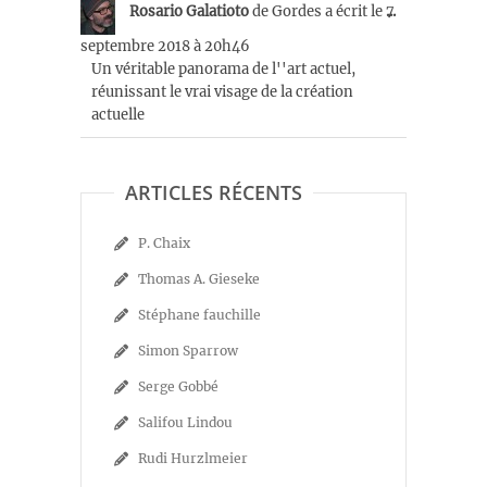
Ouvrir/Ferm
Rosario Galatioto
de
Gordes
a écrit le
7
...
cette
septembre 2018
à
20h46
boîte
Un véritable panorama de l''art actuel,
méta.
réunissant le vrai visage de la création
actuelle
ARTICLES RÉCENTS
P. Chaix
Thomas A. Gieseke
Stéphane fauchille
Simon Sparrow
Serge Gobbé
Salifou Lindou
Rudi Hurzlmeier