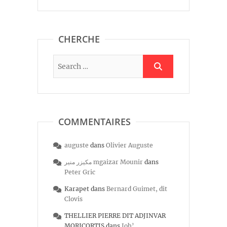
CHERCHE
COMMENTAIRES
auguste
dans
Olivier Auguste
مكيزر منير mgaizar Mounir
dans
Peter Gric
Karapet
dans
Bernard Guimet, dit
Clovis
THELLIER PIERRE DIT ADJINVAR
MORICORTIS
dans
Joh’