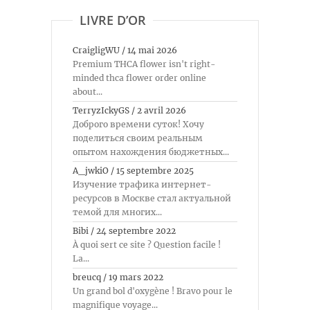
LIVRE D’OR
CraigligWU
/
14 mai 2026
Premium THCA flower isn't right-
minded thca flower order online
about...
TerryzIckyGS
/
2 avril 2026
Доброго времени суток! Хочу
поделиться своим реальным
опытом нахождения бюджетных...
A_jwkiO
/
15 septembre 2025
Изучение трафика интернет-
ресурсов в Москве стал актуальной
темой для многих...
Bibi
/
24 septembre 2022
À quoi sert ce site ? Question facile !
La...
breucq
/
19 mars 2022
Un grand bol d'oxygène ! Bravo pour le
magnifique voyage...