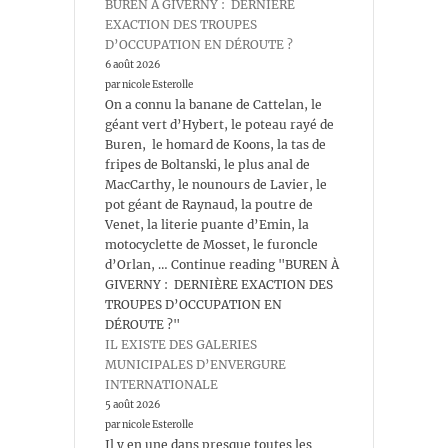
BUREN À GIVERNY : DERNIÈRE
EXACTION DES TROUPES
D’OCCUPATION EN DÉROUTE ?
6 août 2026
par nicole Esterolle
On a connu la banane de Cattelan, le
géant vert d’Hybert, le poteau rayé de
Buren, le homard de Koons, la tas de
fripes de Boltanski, le plus anal de
MacCarthy, le nounours de Lavier, le
pot géant de Raynaud, la poutre de
Venet, la literie puante d’Emin, la
motocyclette de Mosset, le furoncle
d’Orlan, … Continue reading "BUREN À
GIVERNY : DERNIÈRE EXACTION DES
TROUPES D’OCCUPATION EN
DÉROUTE ?"
IL EXISTE DES GALERIES
MUNICIPALES D’ENVERGURE
INTERNATIONALE
5 août 2026
par nicole Esterolle
Il y en une dans presque toutes les