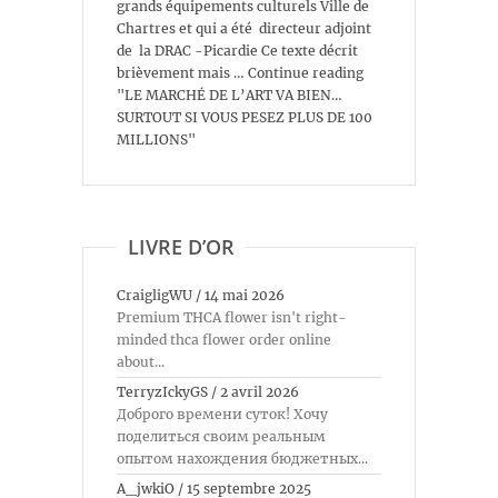
grands équipements culturels Ville de
Chartres et qui a été directeur adjoint
de la DRAC -Picardie Ce texte décrit
brièvement mais … Continue reading
"LE MARCHÉ DE L’ART VA BIEN…
SURTOUT SI VOUS PESEZ PLUS DE 100
MILLIONS"
LIVRE D’OR
CraigligWU
/
14 mai 2026
Premium THCA flower isn't right-
minded thca flower order online
about...
TerryzIckyGS
/
2 avril 2026
Доброго времени суток! Хочу
поделиться своим реальным
опытом нахождения бюджетных...
A_jwkiO
/
15 septembre 2025