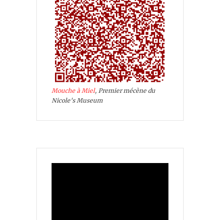
Mouche à Miel
, Premier mécène du
Nicole's Museum