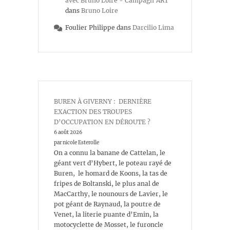
avec Bruno Loire - Campagn'ART
dans
Bruno Loire
Foulier Philippe
dans
Darcilio Lima
BUREN À GIVERNY : DERNIÈRE
EXACTION DES TROUPES
D’OCCUPATION EN DÉROUTE ?
6 août 2026
par nicole Esterolle
On a connu la banane de Cattelan, le
géant vert d’Hybert, le poteau rayé de
Buren, le homard de Koons, la tas de
fripes de Boltanski, le plus anal de
MacCarthy, le nounours de Lavier, le
pot géant de Raynaud, la poutre de
Venet, la literie puante d’Emin, la
motocyclette de Mosset, le furoncle