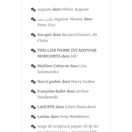
auguste
dans
Olivier Auguste
مكيزر منير mgaizar Mounir
dans
Peter Gric
Karapet
dans
Bernard Guimet, dit
Clovis
THELLIER PIERRE DIT ADJINVAR
MORICORTIS
dans
Joh’
Mathieu Celeyron
dans
Lisa
Salamandra
Harry gaabor
dans
Harry Gaabor
Françoise Ballet
dans
Jérôme
Danikowski
LAHUPPE
dans
Julien Malardenti
Loulou
dans
Veijo Rönkkönen
Stage de sculpture papier fil de fer