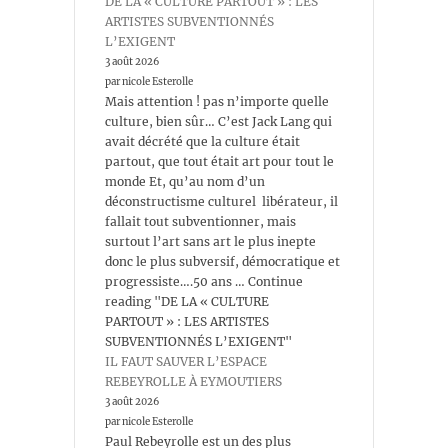
DE LA « CULTURE PARTOUT » : LES
ARTISTES SUBVENTIONNÉS
L’EXIGENT
3 août 2026
par nicole Esterolle
Mais attention ! pas n’importe quelle
culture, bien sûr… C’est Jack Lang qui
avait décrété que la culture était
partout, que tout était art pour tout le
monde Et, qu’au nom d’un
déconstructisme culturel libérateur, il
fallait tout subventionner, mais
surtout l’art sans art le plus inepte
donc le plus subversif, démocratique et
progressiste….50 ans … Continue
reading "DE LA « CULTURE
PARTOUT » : LES ARTISTES
SUBVENTIONNÉS L’EXIGENT"
IL FAUT SAUVER L’ESPACE
REBEYROLLE À EYMOUTIERS
3 août 2026
par nicole Esterolle
Paul Rebeyrolle est un des plus