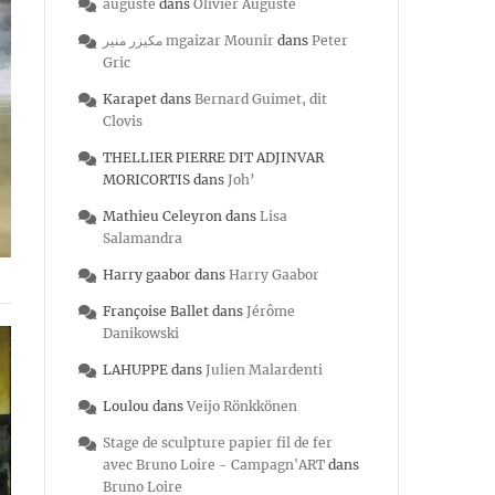
auguste
dans
Olivier Auguste
مكيزر منير mgaizar Mounir
dans
Peter
Gric
Karapet
dans
Bernard Guimet, dit
Clovis
THELLIER PIERRE DIT ADJINVAR
MORICORTIS
dans
Joh’
Mathieu Celeyron
dans
Lisa
Salamandra
Harry gaabor
dans
Harry Gaabor
Françoise Ballet
dans
Jérôme
Danikowski
LAHUPPE
dans
Julien Malardenti
Loulou
dans
Veijo Rönkkönen
Stage de sculpture papier fil de fer
avec Bruno Loire - Campagn'ART
dans
Bruno Loire