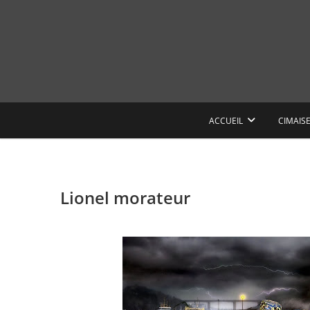
Skip
to
content
ACCUEIL
CIMAIS
Lionel morateur