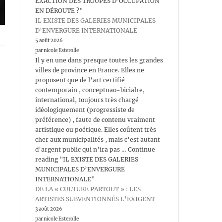
EXACTION DES TROUPES D’OCCUPATION
EN DÉROUTE ?"
IL EXISTE DES GALERIES MUNICIPALES
D’ENVERGURE INTERNATIONALE
5 août 2026
par nicole Esterolle
Il y en une dans presque toutes les grandes
villes de province en France. Elles ne
proposent que de l’art certifié
contemporain , conceptuao-bicialre,
international, toujours très chargé
idéologiquement (progressiste de
préférence) , faute de contenu vraiment
artistique ou poétique. Elles coûtent très
cher aux municipalités , mais c’est autant
d’argent public qui n’ira pas … Continue
reading "IL EXISTE DES GALERIES
MUNICIPALES D’ENVERGURE
INTERNATIONALE"
DE LA « CULTURE PARTOUT » : LES
ARTISTES SUBVENTIONNÉS L’EXIGENT
3 août 2026
par nicole Esterolle