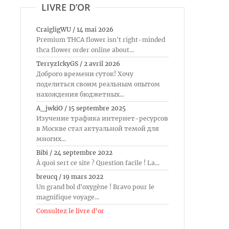
LIVRE D’OR
CraigligWU
/
14 mai 2026
Premium THCA flower isn't right-minded
thca flower order online about...
TerryzIckyGS
/
2 avril 2026
Доброго времени суток! Хочу
поделиться своим реальным опытом
нахождения бюджетных...
A_jwkiO
/
15 septembre 2025
Изучение трафика интернет-ресурсов
в Москве стал актуальной темой для
многих...
Bibi
/
24 septembre 2022
À quoi sert ce site ? Question facile ! La...
breucq
/
19 mars 2022
Un grand bol d'oxygène ! Bravo pour le
magnifique voyage...
Consultez le livre d’or