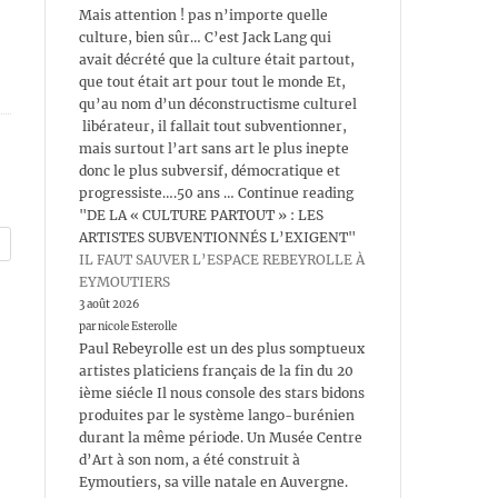
Mais attention ! pas n’importe quelle
culture, bien sûr… C’est Jack Lang qui
avait décrété que la culture était partout,
que tout était art pour tout le monde Et,
qu’au nom d’un déconstructisme culturel
libérateur, il fallait tout subventionner,
mais surtout l’art sans art le plus inepte
donc le plus subversif, démocratique et
progressiste….50 ans … Continue reading
"DE LA « CULTURE PARTOUT » : LES
ARTISTES SUBVENTIONNÉS L’EXIGENT"
IL FAUT SAUVER L’ESPACE REBEYROLLE À
EYMOUTIERS
3 août 2026
par nicole Esterolle
Paul Rebeyrolle est un des plus somptueux
artistes platiciens français de la fin du 20
ième siécle Il nous console des stars bidons
produites par le système lango-burénien
durant la même période. Un Musée Centre
d’Art à son nom, a été construit à
Eymoutiers, sa ville natale en Auvergne.