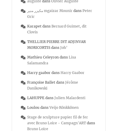
auguste
dans
Olivier Auguste
مكيزر منير mgaizar Mounir
dans
Peter
Gric
Karapet
dans
Bernard Guimet, dit
Clovis
THELLIER PIERRE DIT ADJINVAR
MORICORTIS
dans
Joh’
Mathieu Celeyron
dans
Lisa
Salamandra
Harry gaabor
dans
Harry Gaabor
Françoise Ballet
dans
Jérôme
Danikowski
LAHUPPE
dans
Julien Malardenti
Loulou
dans
Veijo Rönkkönen
Stage de sculpture papier fil de fer
avec Bruno Loire - Campagn'ART
dans
Bruno Loire