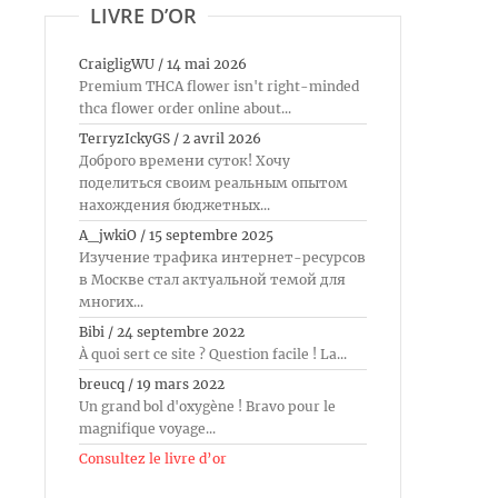
LIVRE D’OR
CraigligWU
/
14 mai 2026
Premium THCA flower isn't right-minded
thca flower order online about...
TerryzIckyGS
/
2 avril 2026
Доброго времени суток! Хочу
поделиться своим реальным опытом
нахождения бюджетных...
A_jwkiO
/
15 septembre 2025
Изучение трафика интернет-ресурсов
в Москве стал актуальной темой для
многих...
Bibi
/
24 septembre 2022
À quoi sert ce site ? Question facile ! La...
breucq
/
19 mars 2022
Un grand bol d'oxygène ! Bravo pour le
magnifique voyage...
Consultez le livre d’or