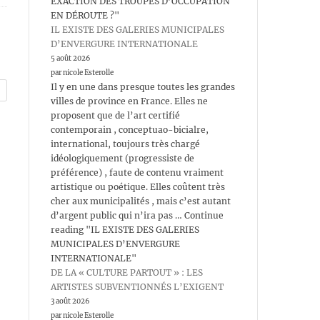
EXACTION DES TROUPES D’OCCUPATION
EN DÉROUTE ?"
IL EXISTE DES GALERIES MUNICIPALES
D’ENVERGURE INTERNATIONALE
5 août 2026
par nicole Esterolle
Il y en une dans presque toutes les grandes
villes de province en France. Elles ne
proposent que de l’art certifié
contemporain , conceptuao-bicialre,
international, toujours très chargé
idéologiquement (progressiste de
préférence) , faute de contenu vraiment
artistique ou poétique. Elles coûtent très
cher aux municipalités , mais c’est autant
d’argent public qui n’ira pas … Continue
reading "IL EXISTE DES GALERIES
MUNICIPALES D’ENVERGURE
INTERNATIONALE"
DE LA « CULTURE PARTOUT » : LES
ARTISTES SUBVENTIONNÉS L’EXIGENT
3 août 2026
par nicole Esterolle