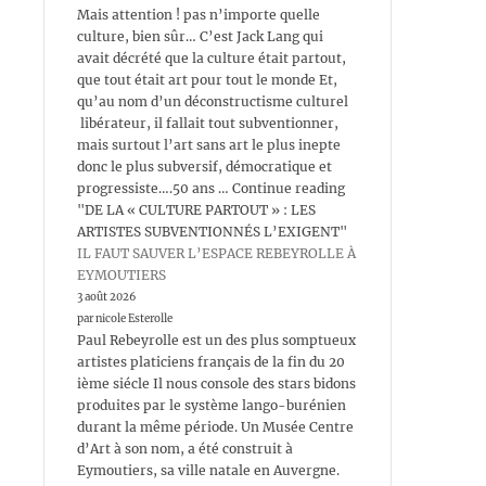
Mais attention ! pas n’importe quelle
culture, bien sûr… C’est Jack Lang qui
avait décrété que la culture était partout,
que tout était art pour tout le monde Et,
qu’au nom d’un déconstructisme culturel
libérateur, il fallait tout subventionner,
mais surtout l’art sans art le plus inepte
donc le plus subversif, démocratique et
progressiste….50 ans … Continue reading
"DE LA « CULTURE PARTOUT » : LES
ARTISTES SUBVENTIONNÉS L’EXIGENT"
IL FAUT SAUVER L’ESPACE REBEYROLLE À
EYMOUTIERS
3 août 2026
par nicole Esterolle
Paul Rebeyrolle est un des plus somptueux
artistes platiciens français de la fin du 20
ième siécle Il nous console des stars bidons
produites par le système lango-burénien
durant la même période. Un Musée Centre
d’Art à son nom, a été construit à
Eymoutiers, sa ville natale en Auvergne.