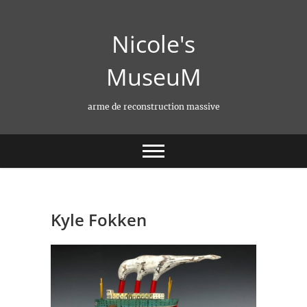
Skip
to
Nicole's
content
MuseuM
arme de reconstruction massive
Kyle Fokken