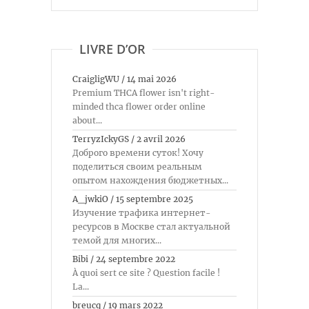
LIVRE D’OR
CraigligWU
/
14 mai 2026
Premium THCA flower isn't right-
minded thca flower order online
about...
TerryzIckyGS
/
2 avril 2026
Доброго времени суток! Хочу
поделиться своим реальным
опытом нахождения бюджетных...
A_jwkiO
/
15 septembre 2025
Изучение трафика интернет-
ресурсов в Москве стал актуальной
темой для многих...
Bibi
/
24 septembre 2022
À quoi sert ce site ? Question facile !
La...
breucq
/
19 mars 2022