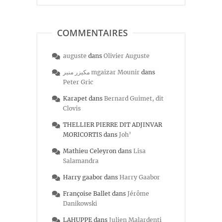
COMMENTAIRES
auguste
dans
Olivier Auguste
مكيزر منير mgaizar Mounir
dans
Peter Gric
Karapet
dans
Bernard Guimet, dit
Clovis
THELLIER PIERRE DIT ADJINVAR
MORICORTIS
dans
Joh’
Mathieu Celeyron
dans
Lisa
Salamandra
Harry gaabor
dans
Harry Gaabor
Françoise Ballet
dans
Jérôme
Danikowski
LAHUPPE
dans
Julien Malardenti