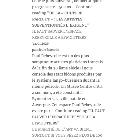
donc le plus subversif, démocratique et
progressiste….50 ans … Continue
reading "DE LA « CULTURE
PARTOUT » : LES ARTISTES
SUBVENTIONNÉS L’EXIGENT"
IL FAUT SAUVER L’ESPACE
REBEYROLLE À EYMOUTIERS
3 août 2026
par nicole Esterolle
Paul Rebeyrolle est un des plus
somptueux artistes platiciens français
de la fin du 20 ième siécle Il nous
console des stars bidons produites par
le système lango-burénien durant la
même période. Un Musée Centre d’Art
à son nom, a été construit à
Eymoutiers, sa ville natale en
Auvergne. Cet espace Paul Rebeyrolle
existe par … Continue reading "IL FAUT
SAUVER L’ESPACE REBEYROLLE À
EYMOUTIERS"
LE MARCHÉ DE L’ART VA BIEN…
SURTOUT SI VOUS PESEZ PLUS DE 100