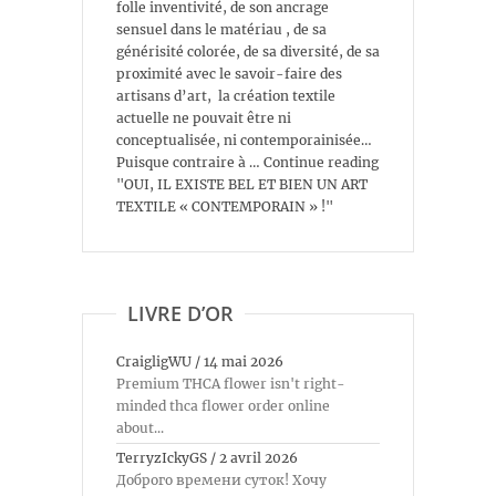
folle inventivité, de son ancrage
sensuel dans le matériau , de sa
générisité colorée, de sa diversité, de sa
proximité avec le savoir-faire des
artisans d’art, la création textile
actuelle ne pouvait être ni
conceptualisée, ni contemporainisée…
Puisque contraire à … Continue reading
"OUI, IL EXISTE BEL ET BIEN UN ART
TEXTILE « CONTEMPORAIN » !"
LIVRE D’OR
CraigligWU
/
14 mai 2026
Premium THCA flower isn't right-
minded thca flower order online
about...
TerryzIckyGS
/
2 avril 2026
Доброго времени суток! Хочу