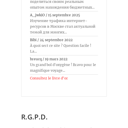
поделиться своим реальным
опытом нахождения бюджетных...
A_jwkiO
/
15 septembre 2025
Изучение трафика интернет-
ресурсов в Москве стал актуальной
темой для многих...
Bibi
/
24 septembre 2022
À quoi sert ce site ? Question facile !
La...
breucq
/
19 mars 2022
Un grand bol d'oxygène ! Bravo pour le
magnifique voyage...
Consultez le livre d’or
R.G.P.D.