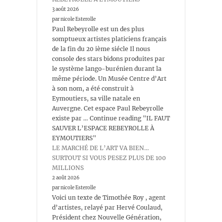
3 août 2026
par nicole Esterolle
Paul Rebeyrolle est un des plus
somptueux artistes platiciens français
de la fin du 20 ième siécle Il nous
console des stars bidons produites par
le système lango-burénien durant la
même période. Un Musée Centre d’Art
à son nom, a été construit à
Eymoutiers, sa ville natale en
Auvergne. Cet espace Paul Rebeyrolle
existe par … Continue reading "IL FAUT
SAUVER L’ESPACE REBEYROLLE À
EYMOUTIERS"
LE MARCHÉ DE L’ART VA BIEN…
SURTOUT SI VOUS PESEZ PLUS DE 100
MILLIONS
2 août 2026
par nicole Esterolle
Voici un texte de Timothée Roy , agent
d’artistes, relayé par Hervé Coulaud,
Président chez Nouvelle Génération,