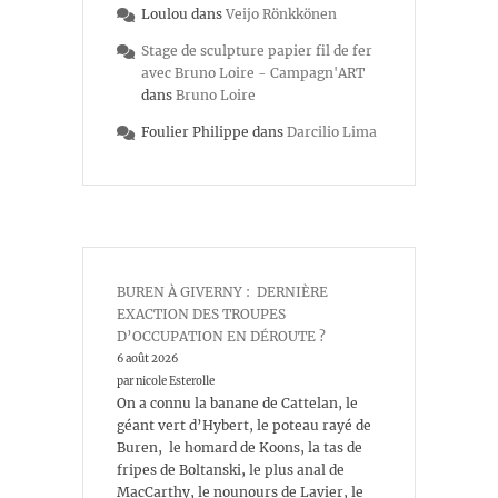
Loulou
dans
Veijo Rönkkönen
Stage de sculpture papier fil de fer
avec Bruno Loire - Campagn'ART
dans
Bruno Loire
Foulier Philippe
dans
Darcilio Lima
BUREN À GIVERNY : DERNIÈRE
EXACTION DES TROUPES
D’OCCUPATION EN DÉROUTE ?
6 août 2026
par nicole Esterolle
On a connu la banane de Cattelan, le
géant vert d’Hybert, le poteau rayé de
Buren, le homard de Koons, la tas de
fripes de Boltanski, le plus anal de
MacCarthy, le nounours de Lavier, le