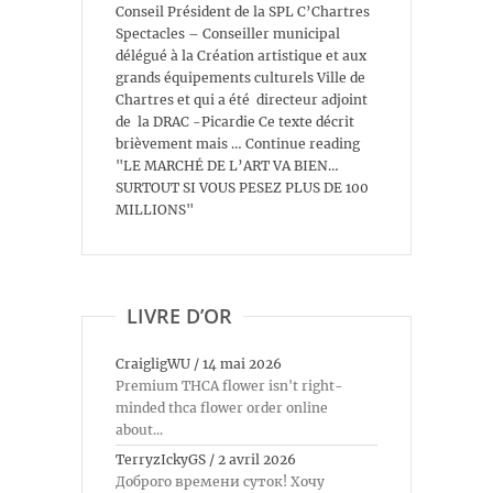
Conseil Président de la SPL C’Chartres
Spectacles – Conseiller municipal
délégué à la Création artistique et aux
grands équipements culturels Ville de
Chartres et qui a été directeur adjoint
de la DRAC -Picardie Ce texte décrit
brièvement mais … Continue reading
"LE MARCHÉ DE L’ART VA BIEN…
SURTOUT SI VOUS PESEZ PLUS DE 100
MILLIONS"
LIVRE D’OR
CraigligWU
/
14 mai 2026
Premium THCA flower isn't right-
minded thca flower order online
about...
TerryzIckyGS
/
2 avril 2026
Доброго времени суток! Хочу