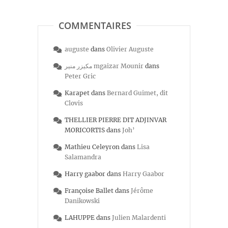
COMMENTAIRES
auguste
dans
Olivier Auguste
مكيزر منير mgaizar Mounir
dans
Peter Gric
Karapet
dans
Bernard Guimet, dit
Clovis
THELLIER PIERRE DIT ADJINVAR
MORICORTIS
dans
Joh’
Mathieu Celeyron
dans
Lisa
Salamandra
Harry gaabor
dans
Harry Gaabor
Françoise Ballet
dans
Jérôme
Danikowski
LAHUPPE
dans
Julien Malardenti