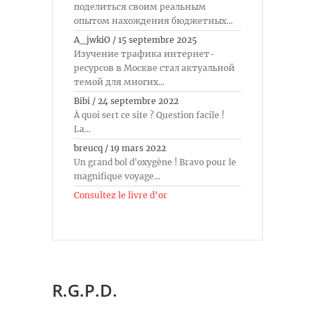
поделиться своим реальным
опытом нахождения бюджетных...
A_jwkiO
/
15 septembre 2025
Изучение трафика интернет-
ресурсов в Москве стал актуальной
темой для многих...
Bibi
/
24 septembre 2022
À quoi sert ce site ? Question facile !
La...
breucq
/
19 mars 2022
Un grand bol d'oxygène ! Bravo pour le
magnifique voyage...
Consultez le livre d’or
R.G.P.D.