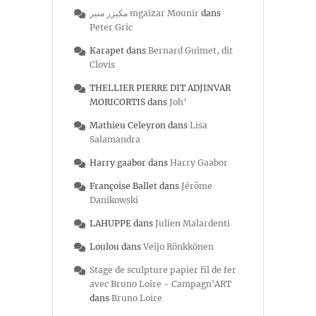
مكيزر منير mgaizar Mounir
dans
Peter Gric
Karapet
dans
Bernard Guimet, dit
Clovis
THELLIER PIERRE DIT ADJINVAR
MORICORTIS
dans
Joh’
Mathieu Celeyron
dans
Lisa
Salamandra
Harry gaabor
dans
Harry Gaabor
Françoise Ballet
dans
Jérôme
Danikowski
LAHUPPE
dans
Julien Malardenti
Loulou
dans
Veijo Rönkkönen
Stage de sculpture papier fil de fer
avec Bruno Loire - Campagn'ART
dans
Bruno Loire