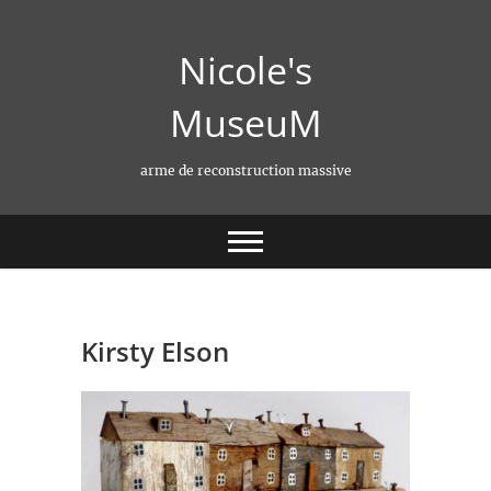
Skip
to
Nicole's
content
MuseuM
arme de reconstruction massive
Kirsty Elson