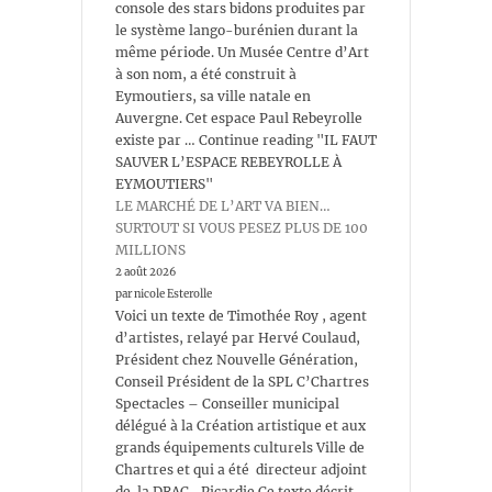
console des stars bidons produites par
le système lango-burénien durant la
même période. Un Musée Centre d’Art
à son nom, a été construit à
Eymoutiers, sa ville natale en
Auvergne. Cet espace Paul Rebeyrolle
existe par … Continue reading "IL FAUT
SAUVER L’ESPACE REBEYROLLE À
EYMOUTIERS"
LE MARCHÉ DE L’ART VA BIEN…
SURTOUT SI VOUS PESEZ PLUS DE 100
MILLIONS
2 août 2026
par nicole Esterolle
Voici un texte de Timothée Roy , agent
d’artistes, relayé par Hervé Coulaud,
Président chez Nouvelle Génération,
Conseil Président de la SPL C’Chartres
Spectacles – Conseiller municipal
délégué à la Création artistique et aux
grands équipements culturels Ville de
Chartres et qui a été directeur adjoint
de la DRAC -Picardie Ce texte décrit