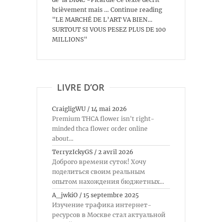
brièvement mais … Continue reading
"LE MARCHÉ DE L’ART VA BIEN…
SURTOUT SI VOUS PESEZ PLUS DE 100
MILLIONS"
LIVRE D’OR
CraigligWU
/
14 mai 2026
Premium THCA flower isn't right-
minded thca flower order online
about...
TerryzIckyGS
/
2 avril 2026
Доброго времени суток! Хочу
поделиться своим реальным
опытом нахождения бюджетных...
A_jwkiO
/
15 septembre 2025
Изучение трафика интернет-
ресурсов в Москве стал актуальной