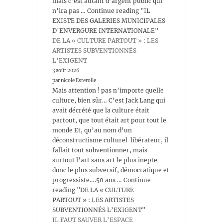
mais c’est autant d’argent public qui
n’ira pas … Continue reading "IL
EXISTE DES GALERIES MUNICIPALES
D’ENVERGURE INTERNATIONALE"
DE LA « CULTURE PARTOUT » : LES
ARTISTES SUBVENTIONNÉS
L’EXIGENT
3 août 2026
par nicole Esterolle
Mais attention ! pas n’importe quelle
culture, bien sûr… C’est Jack Lang qui
avait décrété que la culture était
partout, que tout était art pour tout le
monde Et, qu’au nom d’un
déconstructisme culturel libérateur, il
fallait tout subventionner, mais
surtout l’art sans art le plus inepte
donc le plus subversif, démocratique et
progressiste….50 ans … Continue
reading "DE LA « CULTURE
PARTOUT » : LES ARTISTES
SUBVENTIONNÉS L’EXIGENT"
IL FAUT SAUVER L’ESPACE