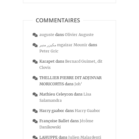
COMMENTAIRES
auguste
dans
Olivier Auguste
مكيزر منير mgaizar Mounir
dans
Peter Gric
Karapet
dans
Bernard Guimet, dit
Clovis
THELLIER PIERRE DIT ADJINVAR
MORICORTIS
dans
Joh’
Mathieu Celeyron
dans
Lisa
Salamandra
Harry gaabor
dans
Harry Gaabor
Françoise Ballet
dans
Jérôme
Danikowski
LAHUPPE
dans
Julien Malardenti