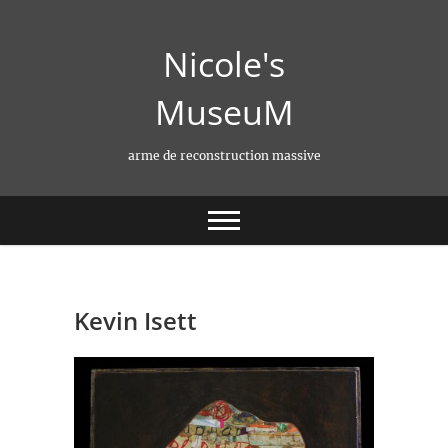
Skip
to
Nicole's
content
MuseuM
arme de reconstruction massive
Kevin Isett