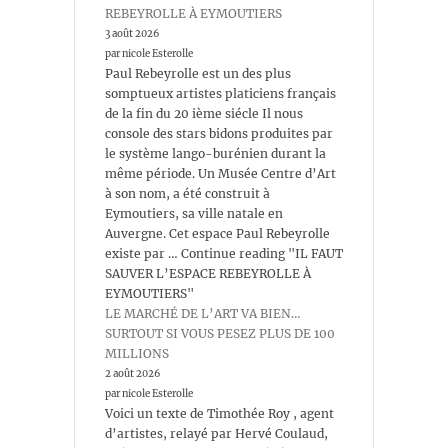
REBEYROLLE À EYMOUTIERS
3 août 2026
par nicole Esterolle
Paul Rebeyrolle est un des plus
somptueux artistes platiciens français
de la fin du 20 ième siécle Il nous
console des stars bidons produites par
le système lango-burénien durant la
même période. Un Musée Centre d’Art
à son nom, a été construit à
Eymoutiers, sa ville natale en
Auvergne. Cet espace Paul Rebeyrolle
existe par … Continue reading "IL FAUT
SAUVER L’ESPACE REBEYROLLE À
EYMOUTIERS"
LE MARCHÉ DE L’ART VA BIEN…
SURTOUT SI VOUS PESEZ PLUS DE 100
MILLIONS
2 août 2026
par nicole Esterolle
Voici un texte de Timothée Roy , agent
d’artistes, relayé par Hervé Coulaud,