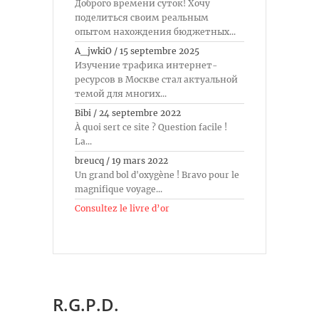
Доброго времени суток! Хочу
поделиться своим реальным
опытом нахождения бюджетных...
A_jwkiO
/
15 septembre 2025
Изучение трафика интернет-
ресурсов в Москве стал актуальной
темой для многих...
Bibi
/
24 septembre 2022
À quoi sert ce site ? Question facile !
La...
breucq
/
19 mars 2022
Un grand bol d'oxygène ! Bravo pour le
magnifique voyage...
Consultez le livre d’or
R.G.P.D.