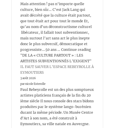
Mais attention ! pas n’importe quelle
culture, bien sûr… C’est Jack Lang qui
avait décrété que la culture était partout,
que tout était art pour tout le monde Et,
qu’au nom d’un déconstructisme culturel
libérateur, il fallait tout subventionner,
mais surtout l’art sans art le plus inepte
donc le plus subversif, démocratique et
progressiste….50 ans … Continue reading
"DE LA « CULTURE PARTOUT » : LES
ARTISTES SUBVENTIONNÉS L’EXIGENT"
IL FAUT SAUVER L’ESPACE REBEYROLLE À
EYMOUTIERS
3 août 2026
par nicole Esterolle
Paul Rebeyrolle est un des plus somptueux
artistes platiciens français de la fin du 20
ième siécle Il nous console des stars bidons
produites par le système lango-burénien
durant la même période. Un Musée Centre
d’Art à son nom, a été construit à
Eymoutiers, sa ville natale en Auvergne.