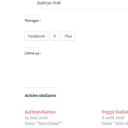
Kathryn Polk
Partager :
Facebook
X
Plus
J’aime ça :
Articles similaires
Kathryn Barton
Peggy Vialla
14 mai 2018
6 août 2018
Dans "Non classé"
Dans "Non c