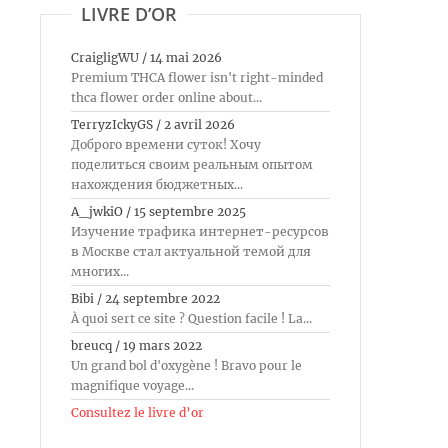
LIVRE D’OR
CraigligWU
/
14 mai 2026
Premium THCA flower isn't right-minded
thca flower order online about...
TerryzIckyGS
/
2 avril 2026
Доброго времени суток! Хочу
поделиться своим реальным опытом
нахождения бюджетных...
A_jwkiO
/
15 septembre 2025
Изучение трафика интернет-ресурсов
в Москве стал актуальной темой для
многих...
Bibi
/
24 septembre 2022
À quoi sert ce site ? Question facile ! La...
breucq
/
19 mars 2022
Un grand bol d'oxygène ! Bravo pour le
magnifique voyage...
Consultez le livre d’or