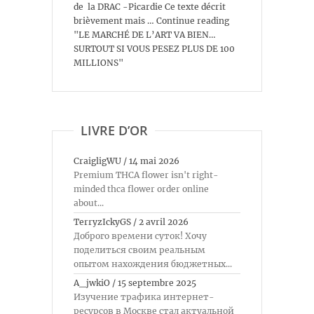
de la DRAC -Picardie Ce texte décrit
brièvement mais … Continue reading
"LE MARCHÉ DE L’ART VA BIEN…
SURTOUT SI VOUS PESEZ PLUS DE 100
MILLIONS"
LIVRE D’OR
CraigligWU
/
14 mai 2026
Premium THCA flower isn't right-
minded thca flower order online
about...
TerryzIckyGS
/
2 avril 2026
Доброго времени суток! Хочу
поделиться своим реальным
опытом нахождения бюджетных...
A_jwkiO
/
15 septembre 2025
Изучение трафика интернет-
ресурсов в Москве стал актуальной