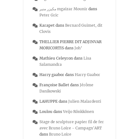
مكيزر منير mgaizar Mounir
dans
Peter Gric
Karapet
dans
Bernard Guimet, dit
Clovis
THELLIER PIERRE DIT ADJINVAR
MORICORTIS
dans
Joh’
Mathieu Celeyron
dans
Lisa
Salamandra
Harry gaabor
dans
Harry Gaabor
Françoise Ballet
dans
Jérôme
Danikowski
LAHUPPE
dans
Julien Malardenti
Loulou
dans
Veijo Rönkkönen
Stage de sculpture papier fil de fer
avec Bruno Loire - Campagn'ART
dans
Bruno Loire