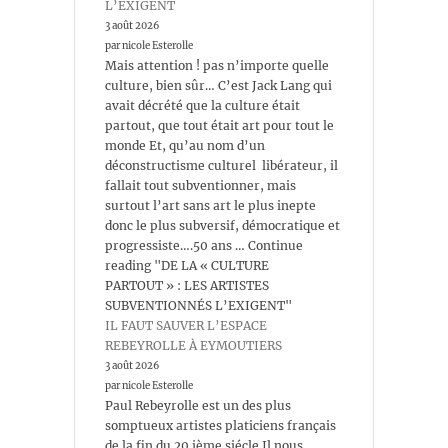
L’EXIGENT
3 août 2026
par nicole Esterolle
Mais attention ! pas n’importe quelle
culture, bien sûr… C’est Jack Lang qui
avait décrété que la culture était
partout, que tout était art pour tout le
monde Et, qu’au nom d’un
déconstructisme culturel libérateur, il
fallait tout subventionner, mais
surtout l’art sans art le plus inepte
donc le plus subversif, démocratique et
progressiste….50 ans … Continue
reading "DE LA « CULTURE
PARTOUT » : LES ARTISTES
SUBVENTIONNÉS L’EXIGENT"
IL FAUT SAUVER L’ESPACE
REBEYROLLE À EYMOUTIERS
3 août 2026
par nicole Esterolle
Paul Rebeyrolle est un des plus
somptueux artistes platiciens français
de la fin du 20 ième siécle Il nous