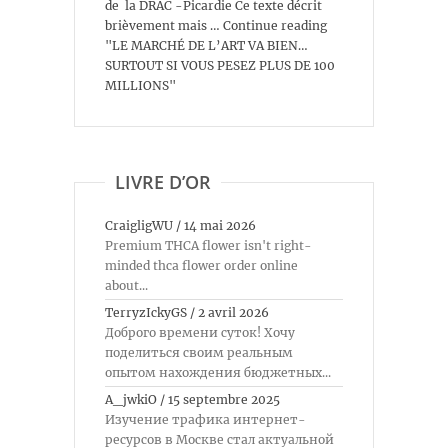
de la DRAC -Picardie Ce texte décrit
brièvement mais … Continue reading
"LE MARCHÉ DE L’ART VA BIEN…
SURTOUT SI VOUS PESEZ PLUS DE 100
MILLIONS"
LIVRE D’OR
CraigligWU
/
14 mai 2026
Premium THCA flower isn't right-
minded thca flower order online
about...
TerryzIckyGS
/
2 avril 2026
Доброго времени суток! Хочу
поделиться своим реальным
опытом нахождения бюджетных...
A_jwkiO
/
15 septembre 2025
Изучение трафика интернет-
ресурсов в Москве стал актуальной