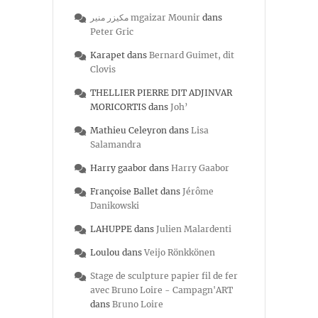
مكيزر منير mgaizar Mounir
dans
Peter Gric
Karapet
dans
Bernard Guimet, dit
Clovis
THELLIER PIERRE DIT ADJINVAR
MORICORTIS
dans
Joh’
Mathieu Celeyron
dans
Lisa
Salamandra
Harry gaabor
dans
Harry Gaabor
Françoise Ballet
dans
Jérôme
Danikowski
LAHUPPE
dans
Julien Malardenti
Loulou
dans
Veijo Rönkkönen
Stage de sculpture papier fil de fer
avec Bruno Loire - Campagn'ART
dans
Bruno Loire