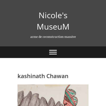
Skip
to
Nicole's
content
MuseuM
arme de reconstruction massive
kashinath Chawan