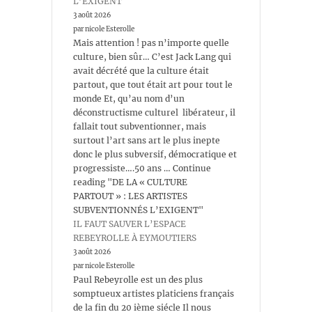
L’EXIGENT
3 août 2026
par nicole Esterolle
Mais attention ! pas n’importe quelle
culture, bien sûr… C’est Jack Lang qui
avait décrété que la culture était
partout, que tout était art pour tout le
monde Et, qu’au nom d’un
déconstructisme culturel libérateur, il
fallait tout subventionner, mais
surtout l’art sans art le plus inepte
donc le plus subversif, démocratique et
progressiste….50 ans … Continue
reading "DE LA « CULTURE
PARTOUT » : LES ARTISTES
SUBVENTIONNÉS L’EXIGENT"
IL FAUT SAUVER L’ESPACE
REBEYROLLE À EYMOUTIERS
3 août 2026
par nicole Esterolle
Paul Rebeyrolle est un des plus
somptueux artistes platiciens français
de la fin du 20 ième siécle Il nous