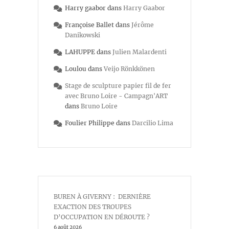
Harry gaabor
dans
Harry Gaabor
Françoise Ballet
dans
Jérôme
Danikowski
LAHUPPE
dans
Julien Malardenti
Loulou
dans
Veijo Rönkkönen
Stage de sculpture papier fil de fer
avec Bruno Loire - Campagn'ART
dans
Bruno Loire
Foulier Philippe
dans
Darcilio Lima
BUREN À GIVERNY : DERNIÈRE
EXACTION DES TROUPES
D’OCCUPATION EN DÉROUTE ?
6 août 2026