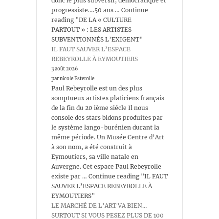
donc le plus subversif, démocratique et
progressiste….50 ans … Continue
reading "DE LA « CULTURE
PARTOUT » : LES ARTISTES
SUBVENTIONNÉS L’EXIGENT"
IL FAUT SAUVER L’ESPACE
REBEYROLLE À EYMOUTIERS
3 août 2026
par nicole Esterolle
Paul Rebeyrolle est un des plus
somptueux artistes platiciens français
de la fin du 20 ième siécle Il nous
console des stars bidons produites par
le système lango-burénien durant la
même période. Un Musée Centre d’Art
à son nom, a été construit à
Eymoutiers, sa ville natale en
Auvergne. Cet espace Paul Rebeyrolle
existe par … Continue reading "IL FAUT
SAUVER L’ESPACE REBEYROLLE À
EYMOUTIERS"
LE MARCHÉ DE L’ART VA BIEN…
SURTOUT SI VOUS PESEZ PLUS DE 100