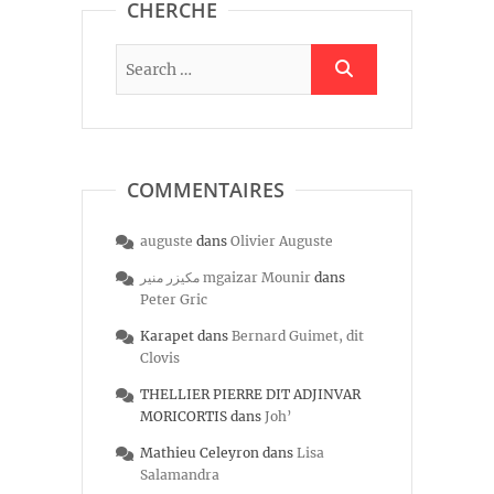
CHERCHE
COMMENTAIRES
auguste
dans
Olivier Auguste
مكيزر منير mgaizar Mounir
dans
Peter Gric
Karapet
dans
Bernard Guimet, dit
Clovis
THELLIER PIERRE DIT ADJINVAR
MORICORTIS
dans
Joh’
Mathieu Celeyron
dans
Lisa
Salamandra