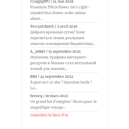
CraigligWU
/
14 mai 2026
Premium THCA flower isn't right-
minded thca flower order online
about...
TerryzIckyGS
/
2 avril 2026
Доброго времени суток! Хочу
поделиться своим реальным
опытом нахождения бюджетных...
A_jwkiO
/
15 septembre 2025
Изучение трафика интернет-
ресурсов в Москве стал актуальной
темой для многих...
Bibi
/
24 septembre 2022
À quoi sert ce site ? Question facile !
La...
breucq
/
19 mars 2022
Un grand bol d'oxygène ! Bravo pour le
magnifique voyage...
Consultez le livre d’or