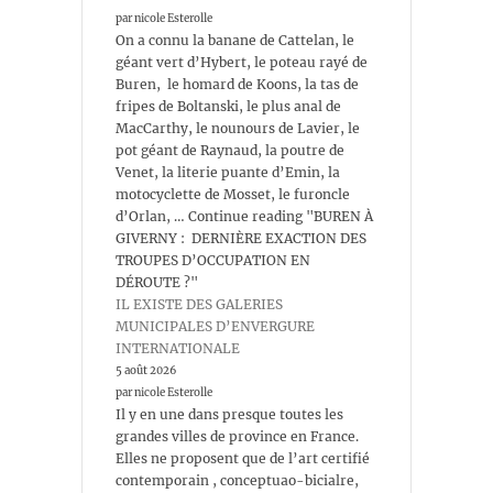
par nicole Esterolle
On a connu la banane de Cattelan, le
géant vert d’Hybert, le poteau rayé de
Buren, le homard de Koons, la tas de
fripes de Boltanski, le plus anal de
MacCarthy, le nounours de Lavier, le
pot géant de Raynaud, la poutre de
Venet, la literie puante d’Emin, la
motocyclette de Mosset, le furoncle
d’Orlan, … Continue reading "BUREN À
GIVERNY : DERNIÈRE EXACTION DES
TROUPES D’OCCUPATION EN
DÉROUTE ?"
IL EXISTE DES GALERIES
MUNICIPALES D’ENVERGURE
INTERNATIONALE
5 août 2026
par nicole Esterolle
Il y en une dans presque toutes les
grandes villes de province en France.
Elles ne proposent que de l’art certifié
contemporain , conceptuao-bicialre,