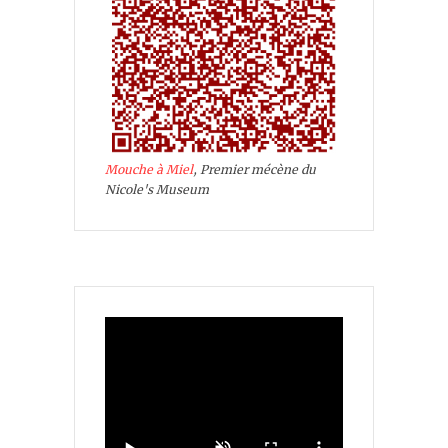
Mouche à Miel
, Premier mécène du
Nicole's Museum