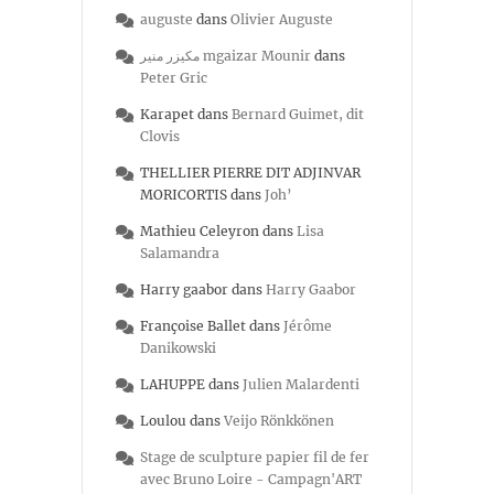
auguste
dans
Olivier Auguste
مكيزر منير mgaizar Mounir
dans
Peter Gric
Karapet
dans
Bernard Guimet, dit
Clovis
THELLIER PIERRE DIT ADJINVAR
MORICORTIS
dans
Joh’
Mathieu Celeyron
dans
Lisa
Salamandra
Harry gaabor
dans
Harry Gaabor
Françoise Ballet
dans
Jérôme
Danikowski
LAHUPPE
dans
Julien Malardenti
Loulou
dans
Veijo Rönkkönen
Stage de sculpture papier fil de fer
avec Bruno Loire - Campagn'ART