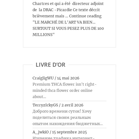
Chartres et qui a été directeur adjoint
de la DRAC -Picardie Ce texte décrit
brièvement mais … Continue reading
"LE MARCHÉ DE L’ART VA BIEN…
SURTOUT SI VOUS PESEZ PLUS DE 100
MILLIONS"
LIVRE D’OR
CraigligWU
/
14 mai 2026
Premium THCA flower isn't right-
minded thca flower order online
about...
TerryzIckyGS
/
2 avril 2026
Доброго времени суток! Хочу
поделиться своим реальным
опытом нахождения бюджетных...
A_jwkiO
/
15 septembre 2025
Изучение трафика интернет-