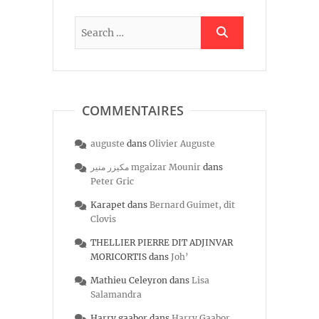
COMMENTAIRES
auguste
dans
Olivier Auguste
مكيزر منير mgaizar Mounir
dans
Peter Gric
Karapet
dans
Bernard Guimet, dit
Clovis
THELLIER PIERRE DIT ADJINVAR
MORICORTIS
dans
Joh’
Mathieu Celeyron
dans
Lisa
Salamandra
Harry gaabor
dans
Harry Gaabor