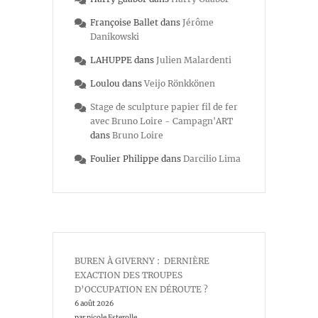
Françoise Ballet
dans
Jérôme
Danikowski
LAHUPPE
dans
Julien Malardenti
Loulou
dans
Veijo Rönkkönen
Stage de sculpture papier fil de fer
avec Bruno Loire - Campagn'ART
dans
Bruno Loire
Foulier Philippe
dans
Darcilio Lima
BUREN À GIVERNY : DERNIÈRE
EXACTION DES TROUPES
D’OCCUPATION EN DÉROUTE ?
6 août 2026
par nicole Esterolle