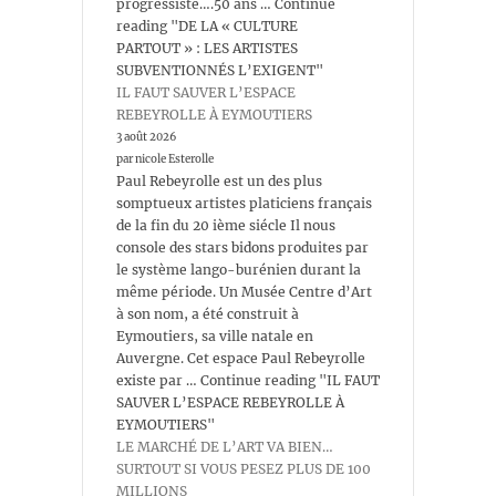
progressiste….50 ans … Continue
reading "DE LA « CULTURE
PARTOUT » : LES ARTISTES
SUBVENTIONNÉS L’EXIGENT"
IL FAUT SAUVER L’ESPACE
REBEYROLLE À EYMOUTIERS
3 août 2026
par nicole Esterolle
Paul Rebeyrolle est un des plus
somptueux artistes platiciens français
de la fin du 20 ième siécle Il nous
console des stars bidons produites par
le système lango-burénien durant la
même période. Un Musée Centre d’Art
à son nom, a été construit à
Eymoutiers, sa ville natale en
Auvergne. Cet espace Paul Rebeyrolle
existe par … Continue reading "IL FAUT
SAUVER L’ESPACE REBEYROLLE À
EYMOUTIERS"
LE MARCHÉ DE L’ART VA BIEN…
SURTOUT SI VOUS PESEZ PLUS DE 100
MILLIONS