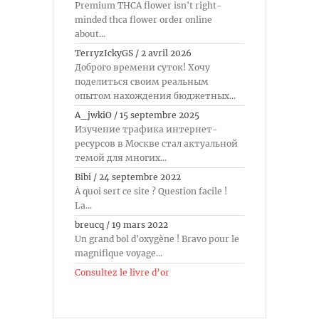
Premium THCA flower isn't right-
minded thca flower order online
about...
TerryzIckyGS
/
2 avril 2026
Доброго времени суток! Хочу
поделиться своим реальным
опытом нахождения бюджетных...
A_jwkiO
/
15 septembre 2025
Изучение трафика интернет-
ресурсов в Москве стал актуальной
темой для многих...
Bibi
/
24 septembre 2022
À quoi sert ce site ? Question facile !
La...
breucq
/
19 mars 2022
Un grand bol d'oxygène ! Bravo pour le
magnifique voyage...
Consultez le livre d’or