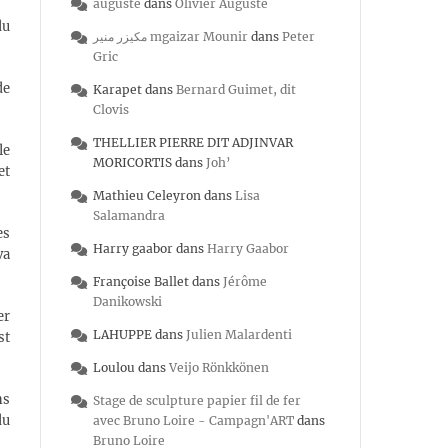
auguste
dans
Olivier Auguste
du
مكيزر منير mgaizar Mounir
dans
Peter
Gric
de
Karapet
dans
Bernard Guimet, dit
Clovis
THELLIER PIERRE DIT ADJINVAR
le
MORICORTIS
dans
Joh’
et
Mathieu Celeyron
dans
Lisa
Salamandra
es
Harry gaabor
dans
Harry Gaabor
va
Françoise Ballet
dans
Jérôme
Danikowski
er
LAHUPPE
dans
Julien Malardenti
st
Loulou
dans
Veijo Rönkkönen
ns
Stage de sculpture papier fil de fer
du
avec Bruno Loire - Campagn'ART
dans
Bruno Loire