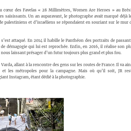
 cœur des Favelas « 28 Millimètres, Women Are Heroes » au Brési
es saisissants. Un an auparavant, le photographe avait marqué déjà l
de palestiniens et d’israéliens se répondaient en souriant sur le mur 
’est attaqué. En 2014 il habille le Panthéon des portraits de passant
 de démagogie qui lui est reprochée. Enfin, en 2016, il réalise son pl
, nous laissant présager d’un futur toujours plus grand et plus fou.
arda, allant à la rencontre des gens sur les routes de France. Il va ain
e et les métropoles pour la campagne. Mais où qu’il soit, JR res
giant Instagram, étant dédié à la photographie.