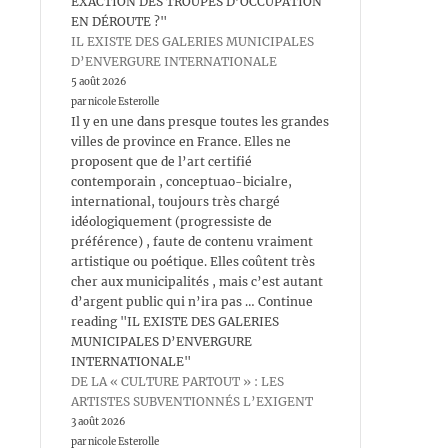
EXACTION DES TROUPES D’OCCUPATION
EN DÉROUTE ?"
IL EXISTE DES GALERIES MUNICIPALES
D’ENVERGURE INTERNATIONALE
5 août 2026
par nicole Esterolle
Il y en une dans presque toutes les grandes
villes de province en France. Elles ne
proposent que de l’art certifié
contemporain , conceptuao-bicialre,
international, toujours très chargé
idéologiquement (progressiste de
préférence) , faute de contenu vraiment
artistique ou poétique. Elles coûtent très
cher aux municipalités , mais c’est autant
d’argent public qui n’ira pas … Continue
reading "IL EXISTE DES GALERIES
MUNICIPALES D’ENVERGURE
INTERNATIONALE"
DE LA « CULTURE PARTOUT » : LES
ARTISTES SUBVENTIONNÉS L’EXIGENT
3 août 2026
par nicole Esterolle