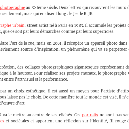
photographie
au XXIème siècle. Deux lettres qui recouvrent les murs 
seulement, mais qui en disent long : le J et le R, JR.
raphe urbain
, street artist né à Paris en 1983. Il accumule les projets 
, que ce soit par leurs démarches comme par leurs superficies.
ètre l’art de la rue, mais en 2001, il récupère un appareil photo dans 
 deviennent source d’inspiration, un phénomène qui va se perpétuer 
 création, des collages photographiques gigantesques représentant d
hnique à la hauteur. Pour réaliser ses projets muraux, le photographe 
t entre l’art visuel et la performance.
r un choix esthétique, il est aussi un moyen pour l’artiste d’attir
us laisse pas le choix. De cette manière tout le monde est visé, il n’e
d’œuvre d’art.
R va le mettre au centre de ses clichés. Ces
portraits
ne sont pas sa
ues
et sociétales et apportent une réflexion sur l’identité, fil rouge 