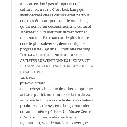
Mais attention ! pas n’importe quelle
culture, bien sûr… C’est Jack Lang qui
avait décrété que la culture était partout,
que tout était art pour tout le monde Et,
qu’au nom d’un déconstructisme culturel
libérateur, il fallait tout subventionner,
mais surtout l’art sans art le plus inepte
donc le plus subversif, démocratique et
progressiste….50 ans … Continue reading
"DE LA « CULTURE PARTOUT » : LES
ARTISTES SUBVENTIONNÉS L’EXIGENT"
IL FAUT SAUVER L’ESPACE REBEYROLLE À
EYMOUTIERS
3 août 2026
par nicole Esterolle
Paul Rebeyrolle est un des plus somptueux
artistes platiciens français de la fin du 20
ième siécle Il nous console des stars bidons
produites par le système lango-burénien
durant la même période. Un Musée Centre
d’Art à son nom, a été construit à
Eymoutiers, sa ville natale en Auvergne.