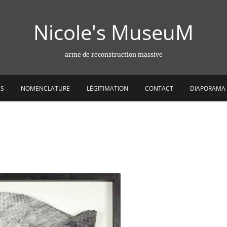
Nicole's MuseuM
arme de reconstruction massive
ES
NOMENCLATURE
LÉGITIMATION
CONTACT
DIAPORAMA