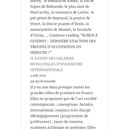
Buren, le homard de Koons, la tas de
fripes de Boltanski, le plus anal de
MacCarthy, le nounours de Lavier, le
pot géant de Raynaud, la poutre de
Venet, la literie puante d’Emin, la
motocyclette de Mosset, le furoncle
d’Orlan, … Continue reading "BUREN À
GIVERNY : DERNIÈRE EXACTION DES
TROUPES D’OCCUPATION EN
DÉROUTE ?"
IL EXISTE DES GALERIES
MUNICIPALES D’ENVERGURE
INTERNATIONALE
5 août 2026
par nicole Esterolle
Il y en une dans presque toutes les
grandes villes de province en France.
Elles ne proposent que de l’art certifié
contemporain , conceptuao-bicialre,
international, toujours très chargé
idéologiquement (progressiste de
préférence) , faute de contenu
vraiment artistique ou poétique. Elles