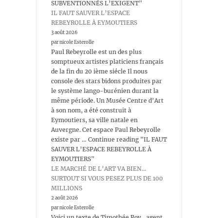
SUBVENTIONNÉS L’EXIGENT"
IL FAUT SAUVER L’ESPACE
REBEYROLLE À EYMOUTIERS
3 août 2026
par nicole Esterolle
Paul Rebeyrolle est un des plus
somptueux artistes platiciens français
de la fin du 20 ième siécle Il nous
console des stars bidons produites par
le système lango-burénien durant la
même période. Un Musée Centre d’Art
à son nom, a été construit à
Eymoutiers, sa ville natale en
Auvergne. Cet espace Paul Rebeyrolle
existe par … Continue reading "IL FAUT
SAUVER L’ESPACE REBEYROLLE À
EYMOUTIERS"
LE MARCHÉ DE L’ART VA BIEN…
SURTOUT SI VOUS PESEZ PLUS DE 100
MILLIONS
2 août 2026
par nicole Esterolle
Voici un texte de Timothée Roy , agent