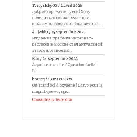
TerryzIckyGS
/
2 avril 2026
Доброго времени суток! Хочу
поделиться своим реальным
опытом нахождения бюджетных...
A_jwkiO
/
15 septembre 2025
Изучение трафика интернет-
ресурсов в Москве стал актуальной
темой для многих...
Bibi
/
24 septembre 2022
À quoi sert ce site ? Question facile !
La...
breucq
/
19 mars 2022
Un grand bol d'oxygène ! Bravo pour le
magnifique voyage...
Consultez le livre d’or