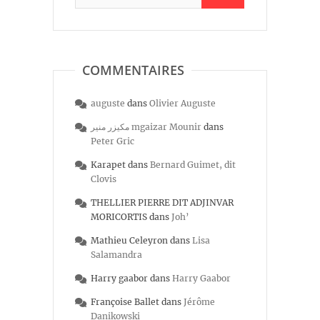
COMMENTAIRES
auguste
dans
Olivier Auguste
مكيزر منير mgaizar Mounir
dans
Peter Gric
Karapet
dans
Bernard Guimet, dit
Clovis
THELLIER PIERRE DIT ADJINVAR
MORICORTIS
dans
Joh’
Mathieu Celeyron
dans
Lisa
Salamandra
Harry gaabor
dans
Harry Gaabor
Françoise Ballet
dans
Jérôme
Danikowski