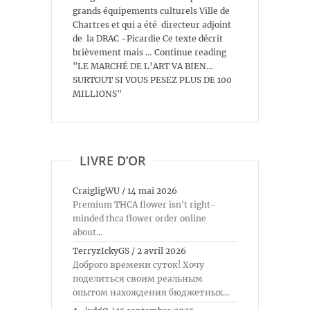
grands équipements culturels Ville de
Chartres et qui a été directeur adjoint
de la DRAC -Picardie Ce texte décrit
brièvement mais … Continue reading
"LE MARCHÉ DE L’ART VA BIEN…
SURTOUT SI VOUS PESEZ PLUS DE 100
MILLIONS"
LIVRE D’OR
CraigligWU
/
14 mai 2026
Premium THCA flower isn't right-
minded thca flower order online
about...
TerryzIckyGS
/
2 avril 2026
Доброго времени суток! Хочу
поделиться своим реальным
опытом нахождения бюджетных...