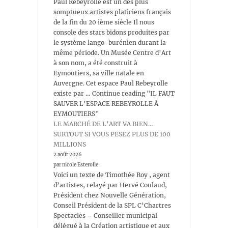
Paul Rebeyrolle est un des plus
somptueux artistes platiciens français
de la fin du 20 ième siécle Il nous
console des stars bidons produites par
le système lango-burénien durant la
même période. Un Musée Centre d’Art
à son nom, a été construit à
Eymoutiers, sa ville natale en
Auvergne. Cet espace Paul Rebeyrolle
existe par … Continue reading "IL FAUT
SAUVER L’ESPACE REBEYROLLE À
EYMOUTIERS"
LE MARCHÉ DE L’ART VA BIEN…
SURTOUT SI VOUS PESEZ PLUS DE 100
MILLIONS
2 août 2026
par nicole Esterolle
Voici un texte de Timothée Roy , agent
d’artistes, relayé par Hervé Coulaud,
Président chez Nouvelle Génération,
Conseil Président de la SPL C’Chartres
Spectacles – Conseiller municipal
délégué à la Création artistique et aux