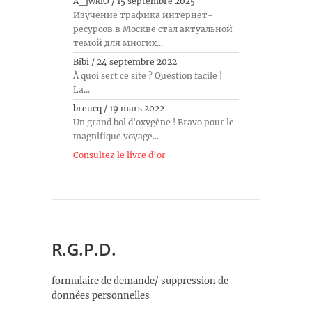
A_jwkiO
/
15 septembre 2025
Изучение трафика интернет-
ресурсов в Москве стал актуальной
темой для многих...
Bibi
/
24 septembre 2022
À quoi sert ce site ? Question facile !
La...
breucq
/
19 mars 2022
Un grand bol d'oxygène ! Bravo pour le
magnifique voyage...
Consultez le livre d’or
R.G.P.D.
formulaire de demande/ suppression de
données personnelles