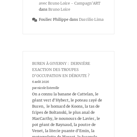
avec Bruno Loire - Campagn'ART
dans
Bruno Loire
Foulier Philippe
dans
Darcilio Lima
BUREN À GIVERNY : DERNIÈRE
EXACTION DES TROUPES
D’OCCUPATION EN DÉROUTE ?
6 août 2026
par nicole Esterolle
On a connu la banane de Cattelan, le
géant vert d’Hybert, le poteau rayé de
Buren, le homard de Koons, la tas de
fripes de Boltanski, le plus anal de
MacCarthy, le nounours de Lavier, le
pot géant de Raynaud, la poutre de
Venet, la literie puante d’Emin, la
motocyclette de Mosset, le furoncle