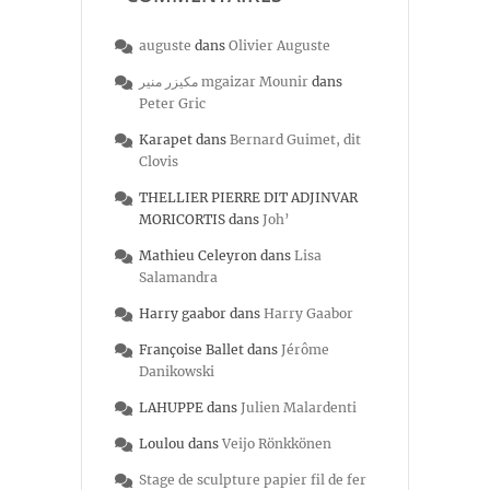
auguste
dans
Olivier Auguste
مكيزر منير mgaizar Mounir
dans
Peter Gric
Karapet
dans
Bernard Guimet, dit
Clovis
THELLIER PIERRE DIT ADJINVAR
MORICORTIS
dans
Joh’
Mathieu Celeyron
dans
Lisa
Salamandra
Harry gaabor
dans
Harry Gaabor
Françoise Ballet
dans
Jérôme
Danikowski
LAHUPPE
dans
Julien Malardenti
Loulou
dans
Veijo Rönkkönen
Stage de sculpture papier fil de fer