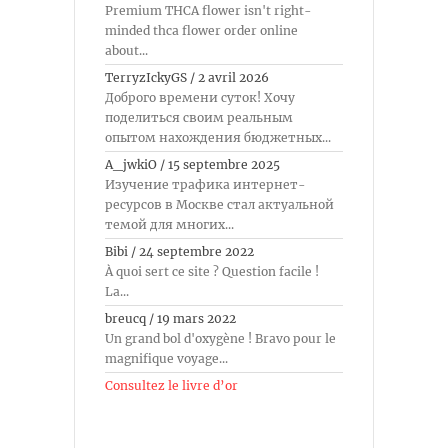
Premium THCA flower isn't right-
minded thca flower order online
about...
TerryzIckyGS
/
2 avril 2026
Доброго времени суток! Хочу
поделиться своим реальным
опытом нахождения бюджетных...
A_jwkiO
/
15 septembre 2025
Изучение трафика интернет-
ресурсов в Москве стал актуальной
темой для многих...
Bibi
/
24 septembre 2022
À quoi sert ce site ? Question facile !
La...
breucq
/
19 mars 2022
Un grand bol d'oxygène ! Bravo pour le
magnifique voyage...
Consultez le livre d’or