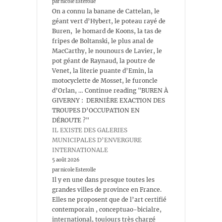
par nicole Esterolle
On a connu la banane de Cattelan, le
géant vert d’Hybert, le poteau rayé de
Buren, le homard de Koons, la tas de
fripes de Boltanski, le plus anal de
MacCarthy, le nounours de Lavier, le
pot géant de Raynaud, la poutre de
Venet, la literie puante d’Emin, la
motocyclette de Mosset, le furoncle
d’Orlan, … Continue reading "BUREN À
GIVERNY : DERNIÈRE EXACTION DES
TROUPES D’OCCUPATION EN
DÉROUTE ?"
IL EXISTE DES GALERIES
MUNICIPALES D’ENVERGURE
INTERNATIONALE
5 août 2026
par nicole Esterolle
Il y en une dans presque toutes les
grandes villes de province en France.
Elles ne proposent que de l’art certifié
contemporain , conceptuao-bicialre,
international, toujours très chargé