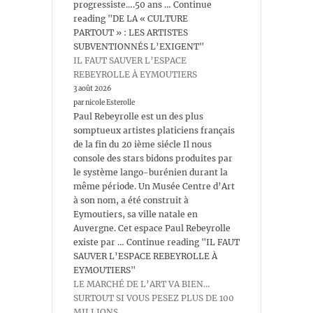
progressiste….50 ans … Continue
reading "DE LA « CULTURE
PARTOUT » : LES ARTISTES
SUBVENTIONNÉS L’EXIGENT"
IL FAUT SAUVER L’ESPACE
REBEYROLLE À EYMOUTIERS
3 août 2026
par nicole Esterolle
Paul Rebeyrolle est un des plus
somptueux artistes platiciens français
de la fin du 20 ième siécle Il nous
console des stars bidons produites par
le système lango-burénien durant la
même période. Un Musée Centre d’Art
à son nom, a été construit à
Eymoutiers, sa ville natale en
Auvergne. Cet espace Paul Rebeyrolle
existe par … Continue reading "IL FAUT
SAUVER L’ESPACE REBEYROLLE À
EYMOUTIERS"
LE MARCHÉ DE L’ART VA BIEN…
SURTOUT SI VOUS PESEZ PLUS DE 100
MILLIONS