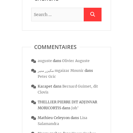
COMMENTAIRES
auguste
dans
Olivier Auguste
مكيزر منير mgaizar Mounir
dans
Peter Gric
Karapet
dans
Bernard Guimet, dit
Clovis
THELLIER PIERRE DIT ADJINVAR
MORICORTIS
dans
Joh’
Mathieu Celeyron
dans
Lisa
Salamandra