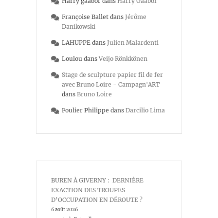
Harry gaabor
dans
Harry Gaabor
Françoise Ballet
dans
Jérôme
Danikowski
LAHUPPE
dans
Julien Malardenti
Loulou
dans
Veijo Rönkkönen
Stage de sculpture papier fil de fer
avec Bruno Loire - Campagn'ART
dans
Bruno Loire
Foulier Philippe
dans
Darcilio Lima
BUREN À GIVERNY : DERNIÈRE
EXACTION DES TROUPES
D’OCCUPATION EN DÉROUTE ?
6 août 2026