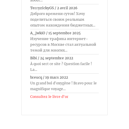
about...
TerryzIckyGS
/
2 avril 2026
Доброго времени суток! Хочу
поделиться своим реальным
опытом нахождения бюджетных...
A_jwkiO
/
15 septembre 2025
Изучение трафика интернет-
ресурсов в Москве стал актуальной
темой для многих...
Bibi
/
24 septembre 2022
À quoi sert ce site ? Question facile !
La...
breucq
/
19 mars 2022
Un grand bol d'oxygène ! Bravo pour le
magnifique voyage...
Consultez le livre d’or