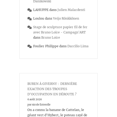
Danikowski
LAHUPPE
dans
Julien Malardenti
Loulou
dans
Veijo Rönkkönen
Stage de sculpture papier fil de fer
avec Bruno Loire - Campagn'ART
dans
Bruno Loire
Foulier Philippe
dans
Darcilio Lima
BUREN À GIVERNY : DERNIÈRE
EXACTION DES TROUPES
D’OCCUPATION EN DÉROUTE ?
6 août 2026
par nicole Esterolle
On a connu la banane de Cattelan, le
géant vert d’Hybert, le poteau rayé de