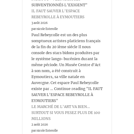
SUBVENTIONNÉS L’EXIGENT"
IL FAUT SAUVER L’ESPACE
REBEYROLLE À EYMOUTIERS
3 août 2026
par nicole Esterolle
Paul Rebeyrolle est un des plus
somptueux artistes platiciens français
de la fin du 20 ième siécle Il nous
console des stars bidons produites par
le système lango-burénien durant la
même période. Un Musée Centre d’Art
à son nom, a été construit à
Eymoutiers, sa ville natale en
Auvergne. Cet espace Paul Rebeyrolle
existe par … Continue reading "IL FAUT
SAUVER L’ESPACE REBEYROLLE À
EYMOUTIERS"
LE MARCHÉ DE L’ART VA BIEN…
SURTOUT SI VOUS PESEZ PLUS DE 100
MILLIONS
2 août 2026
par nicole Esterolle