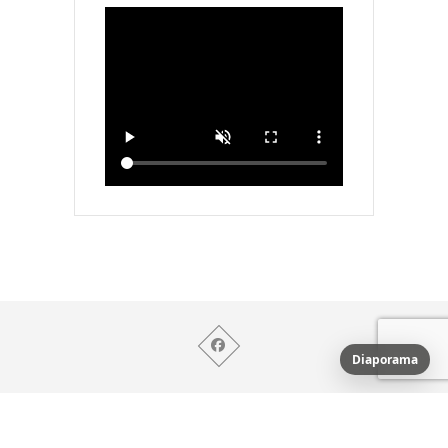
Diaporama
© 2026
Nicole's MuseuM
| Designed by:
Mouche à
Miel
| Powered by:
Damien MAIGNE