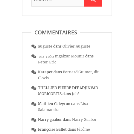
COMMENTAIRES
auguste
dans
Olivier Auguste
مكيزر منير mgaizar Mounir
dans
Peter Gric
Karapet
dans
Bernard Guimet, dit
Clovis
THELLIER PIERRE DIT ADJINVAR
MORICORTIS
dans
Joh’
Mathieu Celeyron
dans
Lisa
Salamandra
Harry gaabor
dans
Harry Gaabor
Françoise Ballet
dans
Jérôme