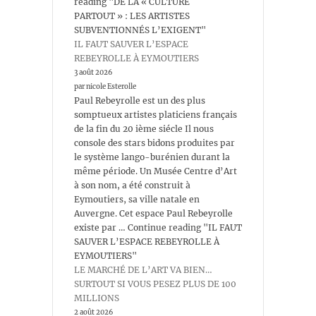
reading "DE LA « CULTURE
PARTOUT » : LES ARTISTES
SUBVENTIONNÉS L’EXIGENT"
IL FAUT SAUVER L’ESPACE
REBEYROLLE À EYMOUTIERS
3 août 2026
par nicole Esterolle
Paul Rebeyrolle est un des plus
somptueux artistes platiciens français
de la fin du 20 ième siécle Il nous
console des stars bidons produites par
le système lango-burénien durant la
même période. Un Musée Centre d’Art
à son nom, a été construit à
Eymoutiers, sa ville natale en
Auvergne. Cet espace Paul Rebeyrolle
existe par … Continue reading "IL FAUT
SAUVER L’ESPACE REBEYROLLE À
EYMOUTIERS"
LE MARCHÉ DE L’ART VA BIEN…
SURTOUT SI VOUS PESEZ PLUS DE 100
MILLIONS
2 août 2026