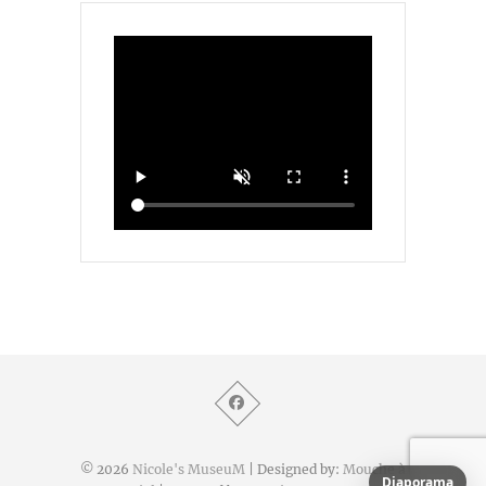
© 2026
Nicole's MuseuM
| Designed by:
Mouche à
Diaporama