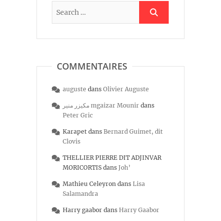
COMMENTAIRES
auguste
dans
Olivier Auguste
مكيزر منير mgaizar Mounir
dans
Peter Gric
Karapet
dans
Bernard Guimet, dit
Clovis
THELLIER PIERRE DIT ADJINVAR
MORICORTIS
dans
Joh’
Mathieu Celeyron
dans
Lisa
Salamandra
Harry gaabor
dans
Harry Gaabor