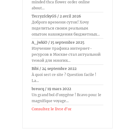
minded thca flower order online
about...
TerryzIckyGS
/
2 avril 2026
Доброго времени суток! Хочу
поделиться своим реальным
опытом нахождения бюджетных...
A_jwkiO
/
15 septembre 2025
Изучение трафика интернет-
ресурсов в Москве стал актуальной
темой для многих...
Bibi
/
24 septembre 2022
À quoi sert ce site ? Question facile !
La...
breucq
/
19 mars 2022
Un grand bol d'oxygène ! Bravo pour le
magnifique voyage...
Consultez le livre d’or