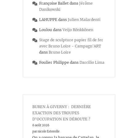
Françoise Ballet
dans
Jérôme
Danikowski
LAHUPPE
dans
Julien Malardenti
Loulou
dans
Veijo Rönkkönen
Stage de sculpture papier fil de fer
avec Bruno Loire - Campagn'ART
dans
Bruno Loire
Foulier Philippe
dans
Darcilio Lima
BUREN À GIVERNY : DERNIÈRE
EXACTION DES TROUPES
D’OCCUPATION EN DÉROUTE ?
6 août 2026
par nicole Esterolle
On a connu la banane de Cattelan, le