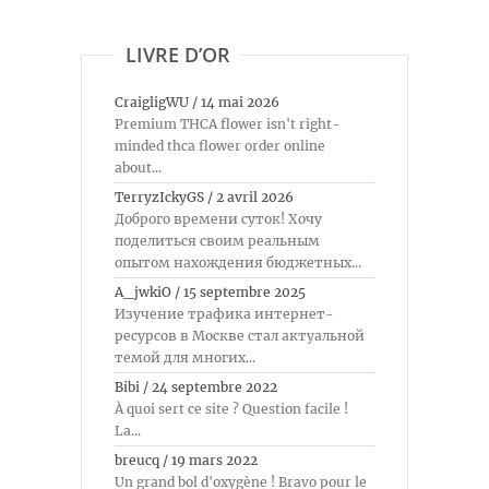
LIVRE D’OR
CraigligWU
/
14 mai 2026
Premium THCA flower isn't right-
minded thca flower order online
about...
TerryzIckyGS
/
2 avril 2026
Доброго времени суток! Хочу
поделиться своим реальным
опытом нахождения бюджетных...
A_jwkiO
/
15 septembre 2025
Изучение трафика интернет-
ресурсов в Москве стал актуальной
темой для многих...
Bibi
/
24 septembre 2022
À quoi sert ce site ? Question facile !
La...
breucq
/
19 mars 2022
Un grand bol d'oxygène ! Bravo pour le