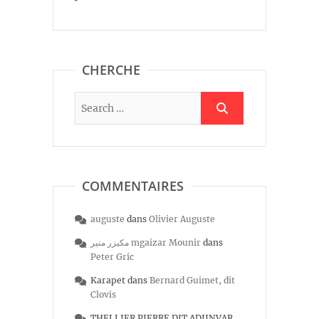
CHERCHE
COMMENTAIRES
auguste
dans
Olivier Auguste
مكيزر منير mgaizar Mounir
dans
Peter Gric
Karapet
dans
Bernard Guimet, dit
Clovis
THELLIER PIERRE DIT ADJINVAR