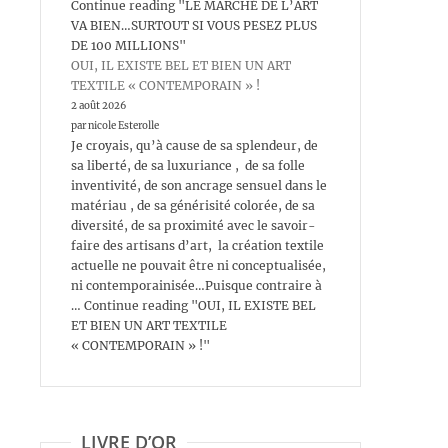
Continue reading "LE MARCHÉ DE L’ART
VA BIEN…SURTOUT SI VOUS PESEZ PLUS
DE 100 MILLIONS"
OUI, IL EXISTE BEL ET BIEN UN ART
TEXTILE « CONTEMPORAIN » !
2 août 2026
par nicole Esterolle
Je croyais, qu’à cause de sa splendeur, de
sa liberté, de sa luxuriance , de sa folle
inventivité, de son ancrage sensuel dans le
matériau , de sa générisité colorée, de sa
diversité, de sa proximité avec le savoir-
faire des artisans d’art, la création textile
actuelle ne pouvait être ni conceptualisée,
ni contemporainisée…Puisque contraire à
… Continue reading "OUI, IL EXISTE BEL
ET BIEN UN ART TEXTILE
« CONTEMPORAIN » !"
LIVRE D’OR