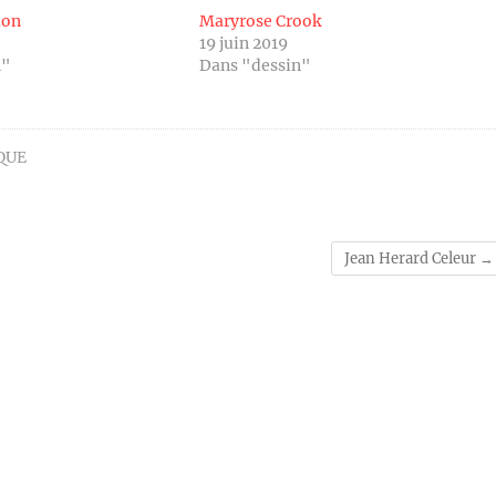
lon
Maryrose Crook
19 juin 2019
n"
Dans "dessin"
QUE
Jean Herard Celeur
→