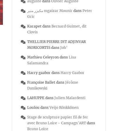
auguste
dans
Olivier Auguste
مكيزر منير mgaizar Mounir
dans
Peter
Gric
Karapet
dans
Bernard Guimet, dit
Clovis
THELLIER PIERRE DIT ADJINVAR
MORICORTIS
dans
Joh’
Mathieu Celeyron
dans
Lisa
Salamandra
Harry gaabor
dans
Harry Gaabor
Françoise Ballet
dans
Jérôme
Danikowski
LAHUPPE
dans
Julien Malardenti
Loulou
dans
Veijo Rönkkönen
Stage de sculpture papier fil de fer
avec Bruno Loire - Campagn'ART
dans
Bruno Loire