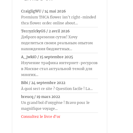
CraigligWU
/
14 mai 2026
Premium THCA flower isn't right-minded
thca flower order online about...
TerryzIckyGS
/
2 avril 2026
Доброго времени суток! Хочу
поделиться своим реальным опытом
нахождения бюджетных...
A_jwkiO
/
15 septembre 2025
Изучение трафика интернет-ресурсов
в Москве стал актуальной темой для
многих...
Bibi
/
24 septembre 2022
À quoi sert ce site ? Question facile ! La...
breucq
/
19 mars 2022
Un grand bol d'oxygène ! Bravo pour le
magnifique voyage...
Consultez le livre d’or