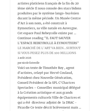
artistes platiciens français de la fin du 20
ième siécle Il nous console des stars bidons
produites par le système lango-burénien
durant la même période. Un Musée Centre
d’Art à son nom, a été construit à
Eymoutiers, sa ville natale en Auvergne.
Cet espace Paul Rebeyrolle existe par …
Continue reading "IL FAUT SAUVER
L’ESPACE REBEYROLLE À EYMOUTIERS"
LE MARCHÉ DE L’ART VA BIEN…SURTOUT
SI VOUS PESEZ PLUS DE 100 MILLIONS
2 août 2026
par nicole Esterolle
Voici un texte de Timothée Roy , agent
d’artistes, relayé par Hervé Coulaud,
Président chez Nouvelle Génération,
Conseil Président de la SPL C’Chartres
Spectacles – Conseiller municipal délégué
à la Création artistique et aux grands
équipements culturels Ville de Chartres et
qui a été directeur adjoint de la DRAC -
Picardie Ce texte décrit brièvement mais …