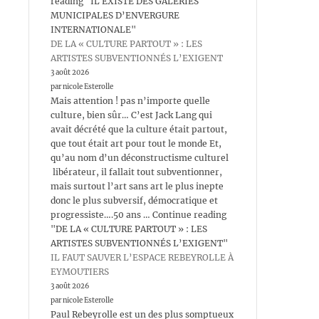
reading "IL EXISTE DES GALERIES
MUNICIPALES D’ENVERGURE
INTERNATIONALE"
DE LA « CULTURE PARTOUT » : LES
ARTISTES SUBVENTIONNÉS L’EXIGENT
3 août 2026
par nicole Esterolle
Mais attention ! pas n’importe quelle
culture, bien sûr… C’est Jack Lang qui
avait décrété que la culture était partout,
que tout était art pour tout le monde Et,
qu’au nom d’un déconstructisme culturel
libérateur, il fallait tout subventionner,
mais surtout l’art sans art le plus inepte
donc le plus subversif, démocratique et
progressiste….50 ans … Continue reading
"DE LA « CULTURE PARTOUT » : LES
ARTISTES SUBVENTIONNÉS L’EXIGENT"
IL FAUT SAUVER L’ESPACE REBEYROLLE À
EYMOUTIERS
3 août 2026
par nicole Esterolle
Paul Rebeyrolle est un des plus somptueux