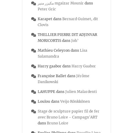
مكيزر منير mgaizar Mounir
dans
Peter Gric
Karapet
dans
Bernard Guimet, dit
Clovis
THELLIER PIERRE DIT ADJINVAR
MORICORTIS
dans
Joh’
Mathieu Celeyron
dans
Lisa
Salamandra
Harry gaabor
dans
Harry Gaabor
Françoise Ballet
dans
Jérôme
Danikowski
LAHUPPE
dans
Julien Malardenti
Loulou
dans
Veijo Rönkkönen
Stage de sculpture papier fil de fer
avec Bruno Loire - Campagn'ART
dans
Bruno Loire
Foulier Philippe
dans
Darcilio Lima