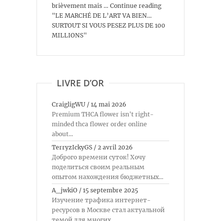
brièvement mais … Continue reading
"LE MARCHÉ DE L’ART VA BIEN…
SURTOUT SI VOUS PESEZ PLUS DE 100
MILLIONS"
LIVRE D’OR
CraigligWU
/
14 mai 2026
Premium THCA flower isn't right-
minded thca flower order online
about...
TerryzIckyGS
/
2 avril 2026
Доброго времени суток! Хочу
поделиться своим реальным
опытом нахождения бюджетных...
A_jwkiO
/
15 septembre 2025
Изучение трафика интернет-
ресурсов в Москве стал актуальной
темой для многих...