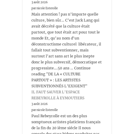
3 août 2026
par nicole Esterolle
Mais attention ! pas n’importe quelle
culture, bien sûr… C’est Jack Lang qui
avait décrété que la culture était
partout, que tout était art pour tout le
monde Et, qu’au nom d’un
déconstructisme culturel libérateur, il
fallait tout subventionner, mais
surtout l’art sans art le plus inepte
donc le plus subversif, démocratique et
progressiste….50 ans … Continue
reading "DE LA « CULTURE
PARTOUT » : LES ARTISTES
SUBVENTIONNÉS L’EXIGENT"
IL FAUT SAUVER L’ESPACE
REBEYROLLE À EYMOUTIERS
3 août 2026
par nicole Esterolle
Paul Rebeyrolle est un des plus
somptueux artistes platiciens français
de la fin du 20 ième siécle Il nous
console des stars bidons produites par