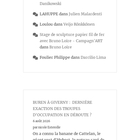
Danikowski
LAHUPPE
dans
Julien Malardenti
Loulou
dans
Veijo Rönkkönen
Stage de sculpture papier fil de fer
avec Bruno Loire - Campagn'ART
dans
Bruno Loire
Foulier Philippe
dans
Darcilio Lima
BUREN À GIVERNY : DERNIÈRE
EXACTION DES TROUPES
D’OCCUPATION EN DÉROUTE ?
6 août 2026
par nicole Esterolle
On a connu la banane de Cattelan, le
géant vert d’Hybert, le poteau rayé de