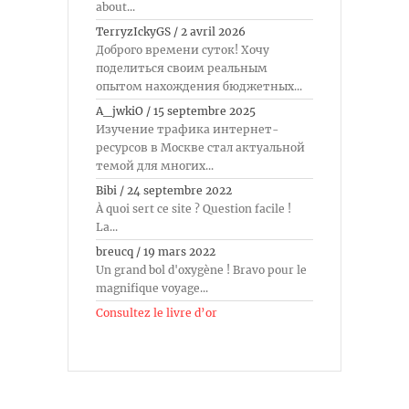
about...
TerryzIckyGS
/
2 avril 2026
Доброго времени суток! Хочу
поделиться своим реальным
опытом нахождения бюджетных...
A_jwkiO
/
15 septembre 2025
Изучение трафика интернет-
ресурсов в Москве стал актуальной
темой для многих...
Bibi
/
24 septembre 2022
À quoi sert ce site ? Question facile !
La...
breucq
/
19 mars 2022
Un grand bol d'oxygène ! Bravo pour le
magnifique voyage...
Consultez le livre d’or