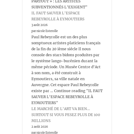
PARTOUT » : LES ARTISTES
SUBVENTIONNÉS L’EXIGENT"
IL FAUT SAUVER L’ESPACE
REBEYROLLE À EYMOUTIERS
3 août 2026
par nicole Esterolle
Paul Rebeyrolle est un des plus
somptueux artistes platiciens français
de la fin du 20 ième siécle Il nous
console des stars bidons produites par
le système lango-burénien durant la
même période. Un Musée Centre d’Art
à son nom, a été construit à
Eymoutiers, sa ville natale en
Auvergne. Cet espace Paul Rebeyrolle
existe par … Continue reading "IL FAUT
SAUVER L’ESPACE REBEYROLLE À
EYMOUTIERS"
LE MARCHÉ DE L’ART VA BIEN…
SURTOUT SI VOUS PESEZ PLUS DE 100
MILLIONS
2 août 2026
par nicole Esterolle