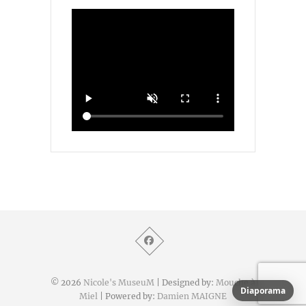
© 2026
Nicole's MuseuM
| Designed by:
Mouche à
Diaporama
Miel
| Powered by:
Damien MAIGNE