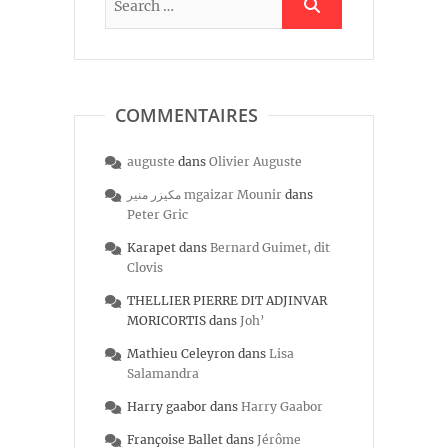
COMMENTAIRES
auguste
dans
Olivier Auguste
مكيزر منير mgaizar Mounir
dans
Peter Gric
Karapet
dans
Bernard Guimet, dit
Clovis
THELLIER PIERRE DIT ADJINVAR
MORICORTIS
dans
Joh’
Mathieu Celeyron
dans
Lisa
Salamandra
Harry gaabor
dans
Harry Gaabor
Françoise Ballet
dans
Jérôme