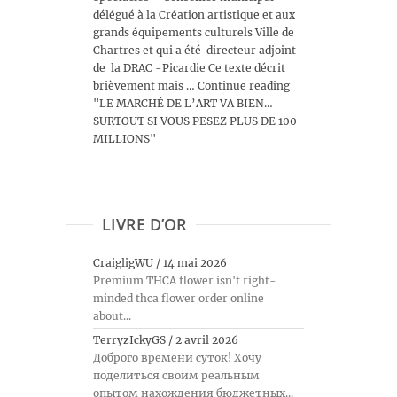
délégué à la Création artistique et aux
grands équipements culturels Ville de
Chartres et qui a été directeur adjoint
de la DRAC -Picardie Ce texte décrit
brièvement mais … Continue reading
"LE MARCHÉ DE L’ART VA BIEN…
SURTOUT SI VOUS PESEZ PLUS DE 100
MILLIONS"
LIVRE D’OR
CraigligWU
/
14 mai 2026
Premium THCA flower isn't right-
minded thca flower order online
about...
TerryzIckyGS
/
2 avril 2026
Доброго времени суток! Хочу
поделиться своим реальным
опытом нахождения бюджетных...