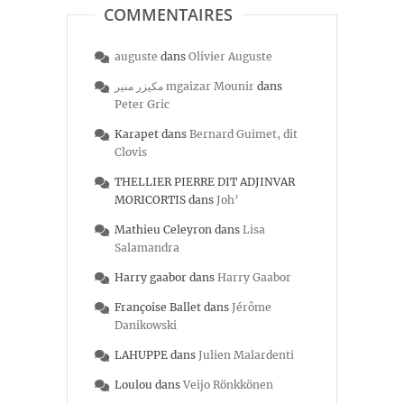
COMMENTAIRES
auguste
dans
Olivier Auguste
مكيزر منير mgaizar Mounir
dans
Peter Gric
Karapet
dans
Bernard Guimet, dit
Clovis
THELLIER PIERRE DIT ADJINVAR
MORICORTIS
dans
Joh’
Mathieu Celeyron
dans
Lisa
Salamandra
Harry gaabor
dans
Harry Gaabor
Françoise Ballet
dans
Jérôme
Danikowski
LAHUPPE
dans
Julien Malardenti
Loulou
dans
Veijo Rönkkönen