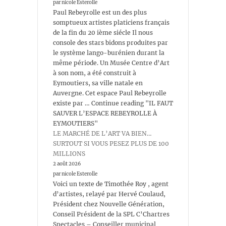
par nicole Esterolle
Paul Rebeyrolle est un des plus
somptueux artistes platiciens français
de la fin du 20 ième siécle Il nous
console des stars bidons produites par
le système lango-burénien durant la
même période. Un Musée Centre d’Art
à son nom, a été construit à
Eymoutiers, sa ville natale en
Auvergne. Cet espace Paul Rebeyrolle
existe par … Continue reading "IL FAUT
SAUVER L’ESPACE REBEYROLLE À
EYMOUTIERS"
LE MARCHÉ DE L’ART VA BIEN…
SURTOUT SI VOUS PESEZ PLUS DE 100
MILLIONS
2 août 2026
par nicole Esterolle
Voici un texte de Timothée Roy , agent
d’artistes, relayé par Hervé Coulaud,
Président chez Nouvelle Génération,
Conseil Président de la SPL C’Chartres
Spectacles – Conseiller municipal