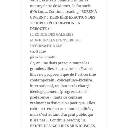
Venet, la literie puante d’Emin, la
motocyclette de Mosset, le furoncle
d’Orlan, … Continue reading "BUREN À
GIVERNY : DERNIÈRE EXACTION DES
TROUPES D’OCCUPATION EN
DÉROUTE ?"
IL EXISTE DES GALERIES
MUNICIPALES D’ENVERGURE
INTERNATIONALE
5 août 2026
par nicole Esterolle
Il y en une dans presque toutes les
grandes villes de province en France.
Elles ne proposent que de l’art certifié
contemporain , conceptuao-bicialre,
international, toujours très chargé
idéologiquement (progressiste de
préférence) , faute de contenu
vraiment artistique ou poétique. Elles
coûtent très cher aux municipalités ,
mais c’est autant d’argent public qui
n’ira pas … Continue reading "IL
EXISTE DES GALERIES MUNICIPALES