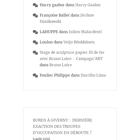
Harry gaabor
dans
Harry Gaabor
Françoise Ballet
dans
Jérôme
Danikowski
LAHUPPE
dans
Julien Malardenti
Loulou
dans
Veijo Rönkkönen
Stage de sculpture papier fil de fer
avec Bruno Loire - Campagn'ART
dans
Bruno Loire
Foulier Philippe
dans
Darcilio Lima
BUREN À GIVERNY : DERNIÈRE
EXACTION DES TROUPES
D’OCCUPATION EN DÉROUTE ?
6 août 2026