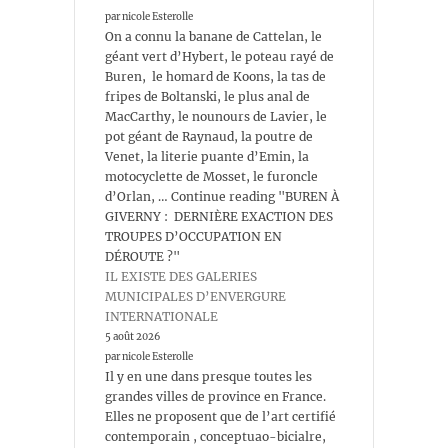
par nicole Esterolle
On a connu la banane de Cattelan, le
géant vert d’Hybert, le poteau rayé de
Buren, le homard de Koons, la tas de
fripes de Boltanski, le plus anal de
MacCarthy, le nounours de Lavier, le
pot géant de Raynaud, la poutre de
Venet, la literie puante d’Emin, la
motocyclette de Mosset, le furoncle
d’Orlan, … Continue reading "BUREN À
GIVERNY : DERNIÈRE EXACTION DES
TROUPES D’OCCUPATION EN
DÉROUTE ?"
IL EXISTE DES GALERIES
MUNICIPALES D’ENVERGURE
INTERNATIONALE
5 août 2026
par nicole Esterolle
Il y en une dans presque toutes les
grandes villes de province en France.
Elles ne proposent que de l’art certifié
contemporain , conceptuao-bicialre,