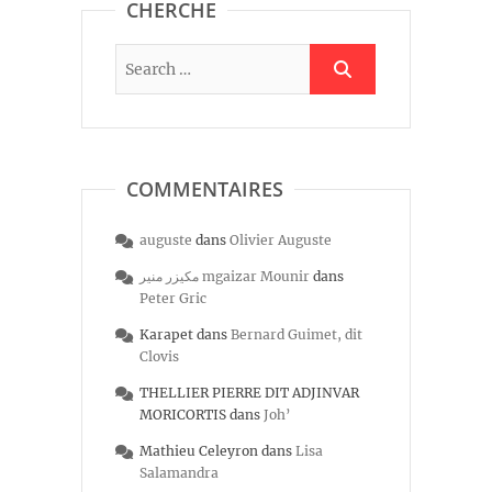
CHERCHE
COMMENTAIRES
auguste
dans
Olivier Auguste
مكيزر منير mgaizar Mounir
dans
Peter Gric
Karapet
dans
Bernard Guimet, dit
Clovis
THELLIER PIERRE DIT ADJINVAR
MORICORTIS
dans
Joh’
Mathieu Celeyron
dans
Lisa
Salamandra