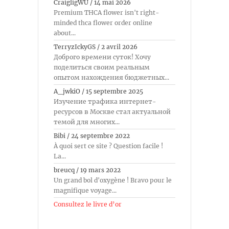
CraigligWU
/
14 mai 2026
Premium THCA flower isn't right-
minded thca flower order online
about...
TerryzIckyGS
/
2 avril 2026
Доброго времени суток! Хочу
поделиться своим реальным
опытом нахождения бюджетных...
A_jwkiO
/
15 septembre 2025
Изучение трафика интернет-
ресурсов в Москве стал актуальной
темой для многих...
Bibi
/
24 septembre 2022
À quoi sert ce site ? Question facile !
La...
breucq
/
19 mars 2022
Un grand bol d'oxygène ! Bravo pour le
magnifique voyage...
Consultez le livre d’or