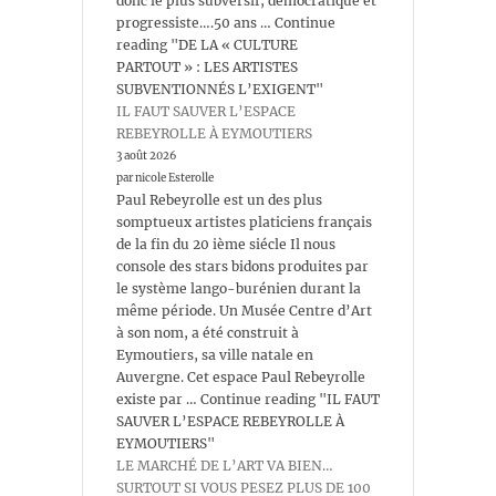
donc le plus subversif, démocratique et
progressiste….50 ans … Continue
reading "DE LA « CULTURE
PARTOUT » : LES ARTISTES
SUBVENTIONNÉS L’EXIGENT"
IL FAUT SAUVER L’ESPACE
REBEYROLLE À EYMOUTIERS
3 août 2026
par nicole Esterolle
Paul Rebeyrolle est un des plus
somptueux artistes platiciens français
de la fin du 20 ième siécle Il nous
console des stars bidons produites par
le système lango-burénien durant la
même période. Un Musée Centre d’Art
à son nom, a été construit à
Eymoutiers, sa ville natale en
Auvergne. Cet espace Paul Rebeyrolle
existe par … Continue reading "IL FAUT
SAUVER L’ESPACE REBEYROLLE À
EYMOUTIERS"
LE MARCHÉ DE L’ART VA BIEN…
SURTOUT SI VOUS PESEZ PLUS DE 100