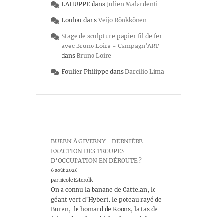
LAHUPPE
dans
Julien Malardenti
Loulou
dans
Veijo Rönkkönen
Stage de sculpture papier fil de fer
avec Bruno Loire - Campagn'ART
dans
Bruno Loire
Foulier Philippe
dans
Darcilio Lima
BUREN À GIVERNY : DERNIÈRE
EXACTION DES TROUPES
D’OCCUPATION EN DÉROUTE ?
6 août 2026
par nicole Esterolle
On a connu la banane de Cattelan, le
géant vert d’Hybert, le poteau rayé de
Buren, le homard de Koons, la tas de