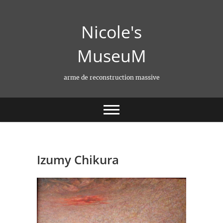
Skip
to
Nicole's
content
MuseuM
arme de reconstruction massive
Izumy Chikura‎