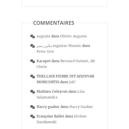
COMMENTAIRES
auguste
dans
Olivier Auguste
مكيزر منير mgaizar Mounir
dans
Peter Gric
Karapet
dans
Bernard Guimet, dit
Clovis
THELLIER PIERRE DIT ADJINVAR
MORICORTIS
dans
Joh’
Mathieu Celeyron
dans
Lisa
Salamandra
Harry gaabor
dans
Harry Gaabor
Françoise Ballet
dans
Jérôme
Danikowski