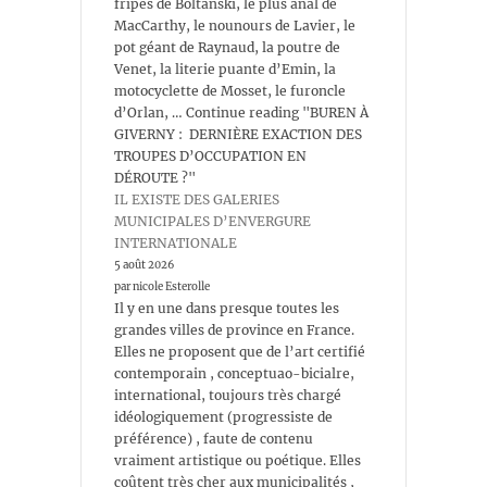
fripes de Boltanski, le plus anal de
MacCarthy, le nounours de Lavier, le
pot géant de Raynaud, la poutre de
Venet, la literie puante d’Emin, la
motocyclette de Mosset, le furoncle
d’Orlan, … Continue reading "BUREN À
GIVERNY : DERNIÈRE EXACTION DES
TROUPES D’OCCUPATION EN
DÉROUTE ?"
IL EXISTE DES GALERIES
MUNICIPALES D’ENVERGURE
INTERNATIONALE
5 août 2026
par nicole Esterolle
Il y en une dans presque toutes les
grandes villes de province en France.
Elles ne proposent que de l’art certifié
contemporain , conceptuao-bicialre,
international, toujours très chargé
idéologiquement (progressiste de
préférence) , faute de contenu
vraiment artistique ou poétique. Elles
coûtent très cher aux municipalités ,