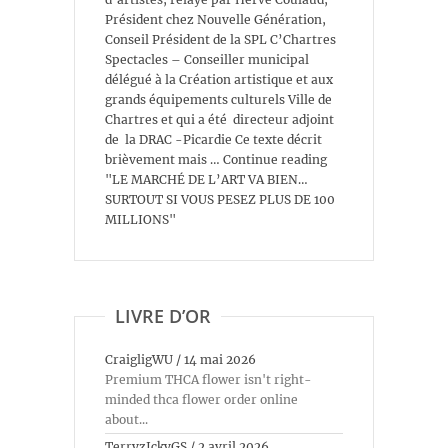
Président chez Nouvelle Génération,
Conseil Président de la SPL C’Chartres
Spectacles – Conseiller municipal
délégué à la Création artistique et aux
grands équipements culturels Ville de
Chartres et qui a été directeur adjoint
de la DRAC -Picardie Ce texte décrit
brièvement mais … Continue reading
"LE MARCHÉ DE L’ART VA BIEN…
SURTOUT SI VOUS PESEZ PLUS DE 100
MILLIONS"
LIVRE D’OR
CraigligWU
/
14 mai 2026
Premium THCA flower isn't right-
minded thca flower order online
about...
TerryzIckyGS
/
2 avril 2026