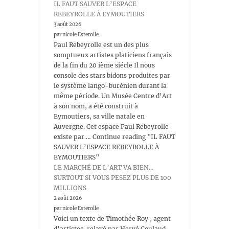
IL FAUT SAUVER L’ESPACE
REBEYROLLE À EYMOUTIERS
3 août 2026
par nicole Esterolle
Paul Rebeyrolle est un des plus
somptueux artistes platiciens français
de la fin du 20 ième siécle Il nous
console des stars bidons produites par
le système lango-burénien durant la
même période. Un Musée Centre d’Art
à son nom, a été construit à
Eymoutiers, sa ville natale en
Auvergne. Cet espace Paul Rebeyrolle
existe par … Continue reading "IL FAUT
SAUVER L’ESPACE REBEYROLLE À
EYMOUTIERS"
LE MARCHÉ DE L’ART VA BIEN…
SURTOUT SI VOUS PESEZ PLUS DE 100
MILLIONS
2 août 2026
par nicole Esterolle
Voici un texte de Timothée Roy , agent
d’artistes, relayé par Hervé Coulaud,