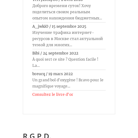
Доброго времени суток! Хочу
поделиться своим реальным
опытом нахождения бюджетных...
A_jwkiO
/
15 septembre 2025
Изучение трафика интернет-
ресурсов в Москве стал актуальной
темой для многих...
Bibi
/
24 septembre 2022
À quoi sert ce site ? Question facile !
La...
breucq
/
19 mars 2022
Un grand bol d'oxygène ! Bravo pour le
magnifique voyage...
Consultez le livre d’or
R.G.P.D.