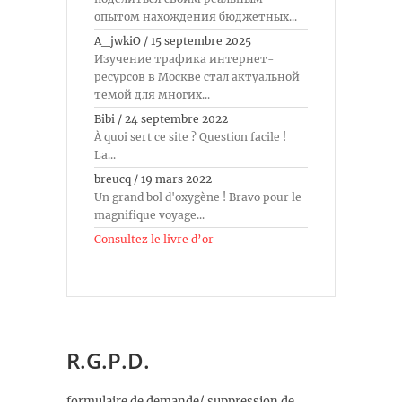
опытом нахождения бюджетных...
A_jwkiO
/
15 septembre 2025
Изучение трафика интернет-
ресурсов в Москве стал актуальной
темой для многих...
Bibi
/
24 septembre 2022
À quoi sert ce site ? Question facile !
La...
breucq
/
19 mars 2022
Un grand bol d'oxygène ! Bravo pour le
magnifique voyage...
Consultez le livre d’or
R.G.P.D.
formulaire de demande/ suppression de