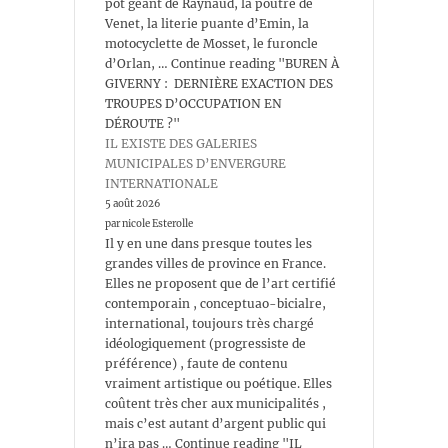
pot géant de Raynaud, la poutre de
Venet, la literie puante d’Emin, la
motocyclette de Mosset, le furoncle
d’Orlan, … Continue reading "BUREN À
GIVERNY : DERNIÈRE EXACTION DES
TROUPES D’OCCUPATION EN
DÉROUTE ?"
IL EXISTE DES GALERIES
MUNICIPALES D’ENVERGURE
INTERNATIONALE
5 août 2026
par nicole Esterolle
Il y en une dans presque toutes les
grandes villes de province en France.
Elles ne proposent que de l’art certifié
contemporain , conceptuao-bicialre,
international, toujours très chargé
idéologiquement (progressiste de
préférence) , faute de contenu
vraiment artistique ou poétique. Elles
coûtent très cher aux municipalités ,
mais c’est autant d’argent public qui
n’ira pas … Continue reading "IL