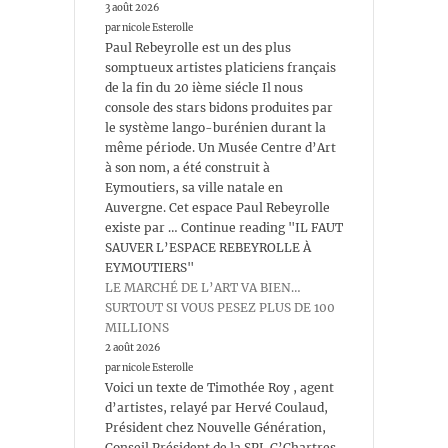
3 août 2026
par nicole Esterolle
Paul Rebeyrolle est un des plus
somptueux artistes platiciens français
de la fin du 20 ième siécle Il nous
console des stars bidons produites par
le système lango-burénien durant la
même période. Un Musée Centre d’Art
à son nom, a été construit à
Eymoutiers, sa ville natale en
Auvergne. Cet espace Paul Rebeyrolle
existe par … Continue reading "IL FAUT
SAUVER L’ESPACE REBEYROLLE À
EYMOUTIERS"
LE MARCHÉ DE L’ART VA BIEN…
SURTOUT SI VOUS PESEZ PLUS DE 100
MILLIONS
2 août 2026
par nicole Esterolle
Voici un texte de Timothée Roy , agent
d’artistes, relayé par Hervé Coulaud,
Président chez Nouvelle Génération,
Conseil Président de la SPL C’Chartres