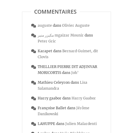
COMMENTAIRES
auguste
dans
Olivier Auguste
مكيزر منير mgaizar Mounir
dans
Peter Gric
Karapet
dans
Bernard Guimet, dit
Clovis
THELLIER PIERRE DIT ADJINVAR
MORICORTIS
dans
Joh’
Mathieu Celeyron
dans
Lisa
Salamandra
Harry gaabor
dans
Harry Gaabor
Françoise Ballet
dans
Jérôme
Danikowski
LAHUPPE
dans
Julien Malardenti