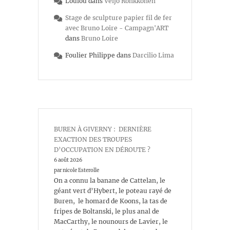
Loulou
dans
Veijo Rönkkönen
Stage de sculpture papier fil de fer
avec Bruno Loire - Campagn'ART
dans
Bruno Loire
Foulier Philippe
dans
Darcilio Lima
BUREN À GIVERNY : DERNIÈRE
EXACTION DES TROUPES
D’OCCUPATION EN DÉROUTE ?
6 août 2026
par nicole Esterolle
On a connu la banane de Cattelan, le
géant vert d’Hybert, le poteau rayé de
Buren, le homard de Koons, la tas de
fripes de Boltanski, le plus anal de
MacCarthy, le nounours de Lavier, le