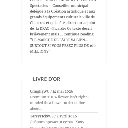
Spectacles – Conseiller municipal
délégué à la Création artistique et aux
grands équipements culturels Ville de
Chartres et qui a été directeur adjoint
de la DRAC -Picardie Ce texte décrit
brièvement mais … Continue reading
"LE MARCHÉ DE L’ART VA BIEN…
SURTOUT SI VOUS PESEZ PLUS DE 100
MILLIONS"
LIVRE D’OR
CraigligWU
/
14 mai 2026
Premium THCA flower isn't right-
minded thca flower order online
about...
TerryzIckyGS
/
2 avril 2026
Доброго времени суток! Хочу
поделиться своим реальным