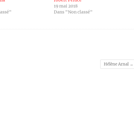
oma
robert Peluce
19 mai 2018
lassé"
Dans "Non classé"
Hélène Arnal
→