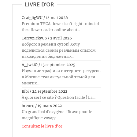
LIVRE D’OR
CraigligWU
/
14 mai 2026
Premium THCA flower isn't right-minded
thca flower order online about...
TerryzIckyGS
/
2 avril 2026
Доброго времени суток! Хочу
поделиться своим реальным опытом
нахождения бюджетных...
A_jwkiO
/
15 septembre 2025
Изучение трафика интернет-ресурсов
в Москве стал актуальной темой для
многих...
Bibi
/
24 septembre 2022
À quoi sert ce site ? Question facile ! La...
breucq
/
19 mars 2022
Un grand bol d'oxygène ! Bravo pour le
magnifique voyage...
Consultez le livre d’or