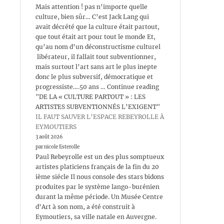
Mais attention ! pas n’importe quelle
culture, bien sûr… C’est Jack Lang qui
avait décrété que la culture était partout,
que tout était art pour tout le monde Et,
qu’au nom d’un déconstructisme culturel
libérateur, il fallait tout subventionner,
mais surtout l’art sans art le plus inepte
donc le plus subversif, démocratique et
progressiste….50 ans … Continue reading
"DE LA « CULTURE PARTOUT » : LES
ARTISTES SUBVENTIONNÉS L’EXIGENT"
IL FAUT SAUVER L’ESPACE REBEYROLLE À
EYMOUTIERS
3 août 2026
par nicole Esterolle
Paul Rebeyrolle est un des plus somptueux
artistes platiciens français de la fin du 20
ième siécle Il nous console des stars bidons
produites par le système lango-burénien
durant la même période. Un Musée Centre
d’Art à son nom, a été construit à
Eymoutiers, sa ville natale en Auvergne.