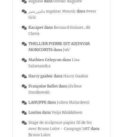
auguste
dans
Olivier Auguste
مكيزر منير mgaizar Mounir
dans
Peter
Gric
Karapet
dans
Bernard Guimet, dit
Clovis
THELLIER PIERRE DIT ADJINVAR
MORICORTIS
dans
Joh’
Mathieu Celeyron
dans
Lisa
Salamandra
Harry gaabor
dans
Harry Gaabor
Françoise Ballet
dans
Jérôme
Danikowski
LAHUPPE
dans
Julien Malardenti
Loulou
dans
Veijo Rönkkönen
Stage de sculpture papier fil de fer
avec Bruno Loire - Campagn'ART
dans
Bruno Loire