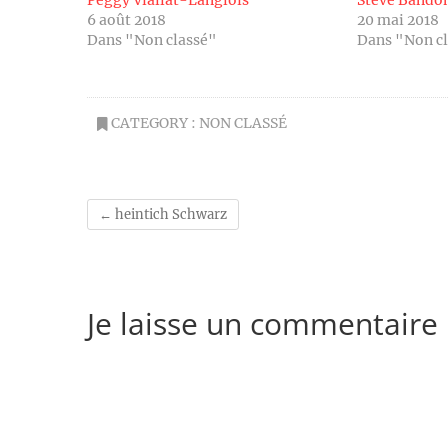
Peggy Viallat-Langlois
Steve Band
6 août 2018
20 mai 2018
Dans "Non classé"
Dans "Non c
CATEGORY :
NON CLASSÉ
←
heintich Schwarz
Je laisse un commentaire