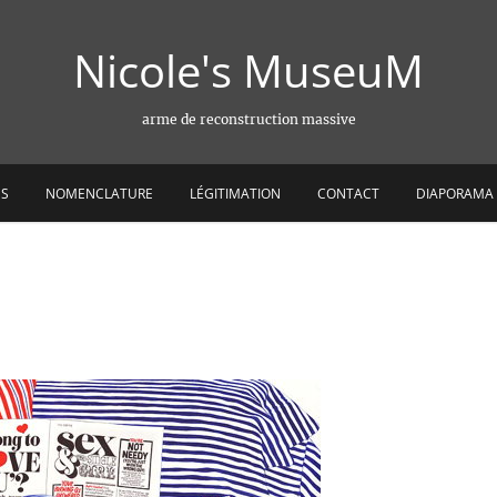
Nicole's MuseuM
arme de reconstruction massive
ES
NOMENCLATURE
LÉGITIMATION
CONTACT
DIAPORAMA