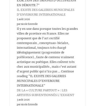
EXACTION DES TROUPES D’OCCUPATION
EN DÉROUTE ?"
IL EXISTE DES GALERIES MUNICIPALES
D’ENVERGURE INTERNATIONALE
5 août 2026
par nicole Esterolle
Il y en une dans presque toutes les grandes
villes de province en France. Elles ne
proposent que de l’art certifié
contemporain , conceptuao-bicialre,
international, toujours très chargé
idéologiquement (progressiste de
préférence) , faute de contenu vraiment
artistique ou poétique. Elles coûtent très
cher aux municipalités , mais c’est autant
d’argent public qui n’ira pas … Continue
reading "IL EXISTE DES GALERIES
MUNICIPALES D’ENVERGURE
INTERNATIONALE"
DE LA « CULTURE PARTOUT » : LES
ARTISTES SUBVENTIONNÉS L’EXIGENT
3 août 2026
par nicole Esterolle