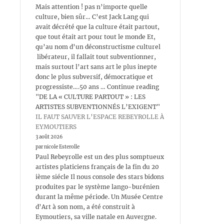
Mais attention ! pas n’importe quelle
culture, bien sûr… C’est Jack Lang qui
avait décrété que la culture était partout,
que tout était art pour tout le monde Et,
qu’au nom d’un déconstructisme culturel
libérateur, il fallait tout subventionner,
mais surtout l’art sans art le plus inepte
donc le plus subversif, démocratique et
progressiste….50 ans … Continue reading
"DE LA « CULTURE PARTOUT » : LES
ARTISTES SUBVENTIONNÉS L’EXIGENT"
IL FAUT SAUVER L’ESPACE REBEYROLLE À
EYMOUTIERS
3 août 2026
par nicole Esterolle
Paul Rebeyrolle est un des plus somptueux
artistes platiciens français de la fin du 20
ième siécle Il nous console des stars bidons
produites par le système lango-burénien
durant la même période. Un Musée Centre
d’Art à son nom, a été construit à
Eymoutiers, sa ville natale en Auvergne.