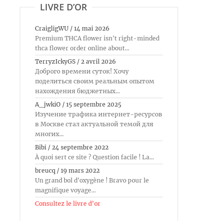
LIVRE D’OR
CraigligWU
/
14 mai 2026
Premium THCA flower isn't right-minded
thca flower order online about...
TerryzIckyGS
/
2 avril 2026
Доброго времени суток! Хочу
поделиться своим реальным опытом
нахождения бюджетных...
A_jwkiO
/
15 septembre 2025
Изучение трафика интернет-ресурсов
в Москве стал актуальной темой для
многих...
Bibi
/
24 septembre 2022
À quoi sert ce site ? Question facile ! La...
breucq
/
19 mars 2022
Un grand bol d'oxygène ! Bravo pour le
magnifique voyage...
Consultez le livre d’or