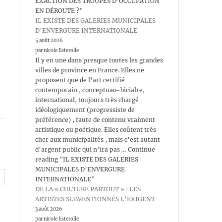
EXACTION DES TROUPES D’OCCUPATION
EN DÉROUTE ?"
IL EXISTE DES GALERIES MUNICIPALES
D’ENVERGURE INTERNATIONALE
5 août 2026
par nicole Esterolle
Il y en une dans presque toutes les grandes
villes de province en France. Elles ne
proposent que de l’art certifié
contemporain , conceptuao-bicialre,
international, toujours très chargé
idéologiquement (progressiste de
préférence) , faute de contenu vraiment
artistique ou poétique. Elles coûtent très
cher aux municipalités , mais c’est autant
d’argent public qui n’ira pas … Continue
reading "IL EXISTE DES GALERIES
MUNICIPALES D’ENVERGURE
INTERNATIONALE"
DE LA « CULTURE PARTOUT » : LES
ARTISTES SUBVENTIONNÉS L’EXIGENT
3 août 2026
par nicole Esterolle