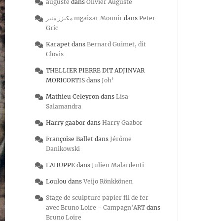
auguste
dans
Olivier Auguste
مكيزر منير mgaizar Mounir
dans
Peter
Gric
Karapet
dans
Bernard Guimet, dit
Clovis
THELLIER PIERRE DIT ADJINVAR
MORICORTIS
dans
Joh’
Mathieu Celeyron
dans
Lisa
Salamandra
Harry gaabor
dans
Harry Gaabor
Françoise Ballet
dans
Jérôme
Danikowski
LAHUPPE
dans
Julien Malardenti
Loulou
dans
Veijo Rönkkönen
Stage de sculpture papier fil de fer
avec Bruno Loire - Campagn'ART
dans
Bruno Loire