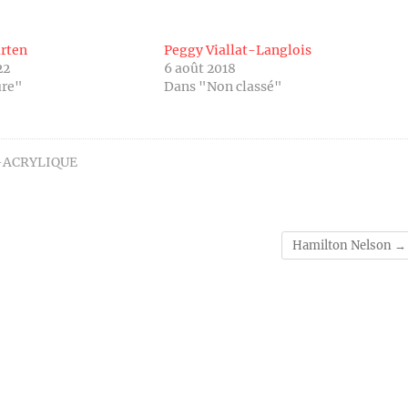
rten
Peggy Viallat-Langlois
22
6 août 2018
ure"
Dans "Non classé"
-ACRYLIQUE
Hamilton Nelson
→