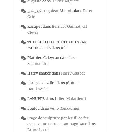
auguste
dans
Olivier Auguste
مكيزر منير mgaizar Mounir
dans
Peter
Gric
Karapet
dans
Bernard Guimet, dit
Clovis
THELLIER PIERRE DIT ADJINVAR
MORICORTIS
dans
Joh’
Mathieu Celeyron
dans
Lisa
Salamandra
Harry gaabor
dans
Harry Gaabor
Françoise Ballet
dans
Jérôme
Danikowski
LAHUPPE
dans
Julien Malardenti
Loulou
dans
Veijo Rönkkönen
Stage de sculpture papier fil de fer
avec Bruno Loire - Campagn'ART
dans
Bruno Loire