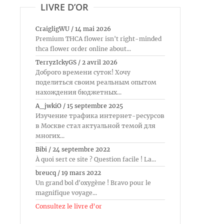
LIVRE D’OR
CraigligWU
/
14 mai 2026
Premium THCA flower isn't right-minded
thca flower order online about...
TerryzIckyGS
/
2 avril 2026
Доброго времени суток! Хочу
поделиться своим реальным опытом
нахождения бюджетных...
A_jwkiO
/
15 septembre 2025
Изучение трафика интернет-ресурсов
в Москве стал актуальной темой для
многих...
Bibi
/
24 septembre 2022
À quoi sert ce site ? Question facile ! La...
breucq
/
19 mars 2022
Un grand bol d'oxygène ! Bravo pour le
magnifique voyage...
Consultez le livre d’or