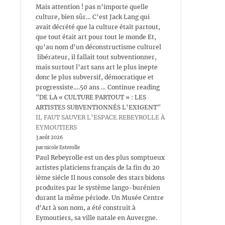
Mais attention ! pas n’importe quelle
culture, bien sûr… C’est Jack Lang qui
avait décrété que la culture était partout,
que tout était art pour tout le monde Et,
qu’au nom d’un déconstructisme culturel
libérateur, il fallait tout subventionner,
mais surtout l’art sans art le plus inepte
donc le plus subversif, démocratique et
progressiste….50 ans … Continue reading
"DE LA « CULTURE PARTOUT » : LES
ARTISTES SUBVENTIONNÉS L’EXIGENT"
IL FAUT SAUVER L’ESPACE REBEYROLLE À
EYMOUTIERS
3 août 2026
par nicole Esterolle
Paul Rebeyrolle est un des plus somptueux
artistes platiciens français de la fin du 20
ième siécle Il nous console des stars bidons
produites par le système lango-burénien
durant la même période. Un Musée Centre
d’Art à son nom, a été construit à
Eymoutiers, sa ville natale en Auvergne.