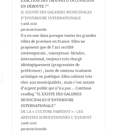
EXACTION DES TROUPES D’OCCUPATION
EN DÉROUTE ?"
IL EXISTE DES GALERIES MUNICIPALES
D’ENVERGURE INTERNATIONALE
5 août 2026
par nicole Esterolle
Il y en une dans presque toutes les grandes
villes de province en France. Elles ne
proposent que de l’art certifié
contemporain , conceptuao-bicialre,
international, toujours très chargé
idéologiquement (progressiste de
préférence) , faute de contenu vraiment
artistique ou poétique. Elles coûtent très
cher aux municipalités , mais c’est autant
d’argent public qui n’ira pas … Continue
reading "IL EXISTE DES GALERIES
MUNICIPALES D’ENVERGURE
INTERNATIONALE"
DE LA « CULTURE PARTOUT » : LES
ARTISTES SUBVENTIONNÉS L’EXIGENT
3 août 2026
par nicole Esterolle