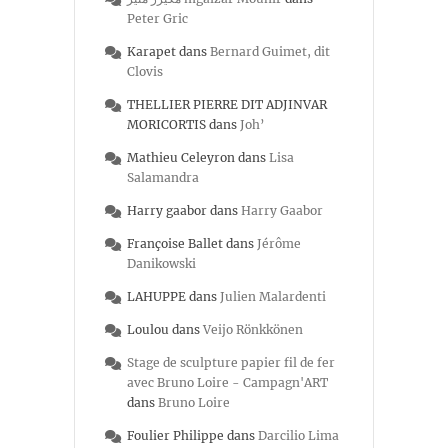
Peter Gric
Karapet
dans
Bernard Guimet, dit
Clovis
THELLIER PIERRE DIT ADJINVAR
MORICORTIS
dans
Joh’
Mathieu Celeyron
dans
Lisa
Salamandra
Harry gaabor
dans
Harry Gaabor
Françoise Ballet
dans
Jérôme
Danikowski
LAHUPPE
dans
Julien Malardenti
Loulou
dans
Veijo Rönkkönen
Stage de sculpture papier fil de fer
avec Bruno Loire - Campagn'ART
dans
Bruno Loire
Foulier Philippe
dans
Darcilio Lima