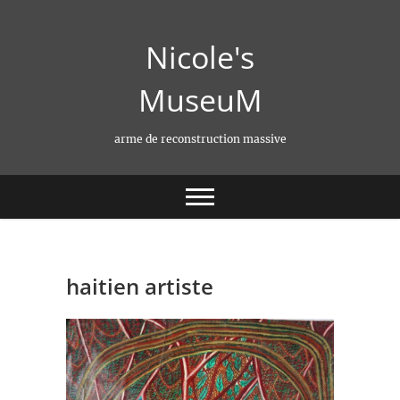
Skip
to
Nicole's
content
MuseuM
arme de reconstruction massive
haitien artiste