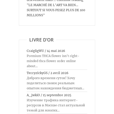
"LE MARCHÉ DE L’ART VA BIEN…
SURTOUT SI VOUS PESEZ PLUS DE 100
MILLIONS"
LIVRE D’OR
CraigligWU
/
14 mai 2026
Premium THCA flower isn't right-
minded thca flower order online
about...
TerryzIckyGS
/
2 avril 2026
Доброго времени суток! Хочу
поделиться своим реальным
опытом нахождения бюджетных...
A_jwkiO
/
15 septembre 2025
Изучение трафика интернет-
ресурсов в Москве стал актуальной
темой для многих...