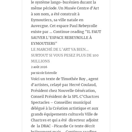
le système lango-burénien durant la
même période. Un Musée Centre d’Art
à son nom, a été construit à
Eymoutiers, sa ville natale en
Auvergne. Cet espace Paul Rebeyrolle
existe par … Continue reading "IL FAUT
SAUVER L’ESPACE REBEYROLLE À
EYMOUTIERS"
LE MARCHÉ DE L’ART VA BIEN…
SURTOUT SI VOUS PESEZ PLUS DE 100
MILLIONS
2 août 2026
par nicole Esterolle
Voici un texte de Timothée Roy , agent
d’artistes, relayé par Hervé Coulaud,
Président chez Nouvelle Génération,
Conseil Président de la SPL C’Chartres
Spectacles – Conseiller municipal
délégué à la Création artistique et aux
grands équipements culturels Ville de
Chartres et qui a été directeur adjoint
de la DRAC -Picardie Ce texte décrit
brièvement mais … Continue reading