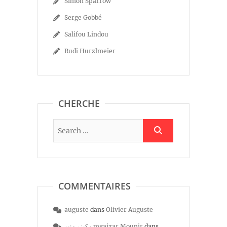
Simon Sparrow
Serge Gobbé
Salifou Lindou
Rudi Hurzlmeier
CHERCHE
COMMENTAIRES
auguste
dans
Olivier Auguste
مكيزر منير mgaizar Mounir
dans