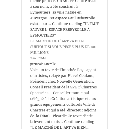
même période. Un Musée Centre d’Art
à son nom, a été construit à
Eymoutiers, sa ville natale en
Auvergne. Cet espace Paul Rebeyrolle
existe par … Continue reading "IL FAUT
SAUVER L’ESPACE REBEYROLLE À
EYMOUTIERS"
LE MARCHÉ DE L’ART VA BIEN…
SURTOUT SI VOUS PESEZ PLUS DE 100
MILLIONS
2 août 2026
par nicole Esterolle
Voici un texte de Timothée Roy , agent
d’artistes, relayé par Hervé Coulaud,
Président chez Nouvelle Génération,
Conseil Président de la SPL C’Chartres
Spectacles – Conseiller municipal
délégué à la Création artistique et aux
grands équipements culturels Ville de
Chartres et qui a été directeur adjoint
de la DRAC -Picardie Ce texte décrit
brièvement mais … Continue reading
"LE MARCHÉ DE L’ART VA BIEN…