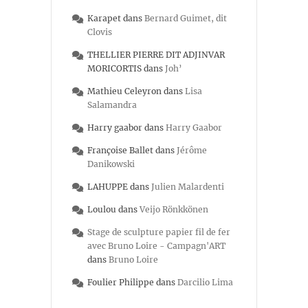
Karapet
dans
Bernard Guimet, dit
Clovis
THELLIER PIERRE DIT ADJINVAR
MORICORTIS
dans
Joh’
Mathieu Celeyron
dans
Lisa
Salamandra
Harry gaabor
dans
Harry Gaabor
Françoise Ballet
dans
Jérôme
Danikowski
LAHUPPE
dans
Julien Malardenti
Loulou
dans
Veijo Rönkkönen
Stage de sculpture papier fil de fer
avec Bruno Loire - Campagn'ART
dans
Bruno Loire
Foulier Philippe
dans
Darcilio Lima