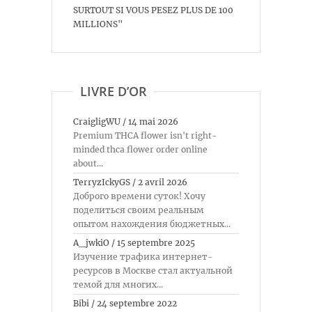
SURTOUT SI VOUS PESEZ PLUS DE 100
MILLIONS"
LIVRE D’OR
CraigligWU
/
14 mai 2026
Premium THCA flower isn't right-
minded thca flower order online
about...
TerryzIckyGS
/
2 avril 2026
Доброго времени суток! Хочу
поделиться своим реальным
опытом нахождения бюджетных...
A_jwkiO
/
15 septembre 2025
Изучение трафика интернет-
ресурсов в Москве стал актуальной
темой для многих...
Bibi
/
24 septembre 2022